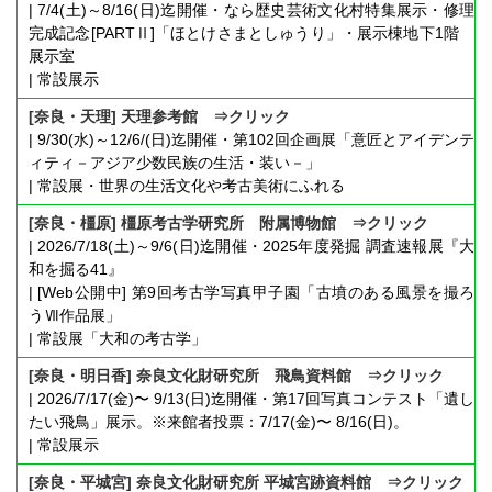
| 7/4(土)～8/16(日)迄開催・なら歴史芸術文化村特集展示・修理
完成記念[PARTⅡ]「ほとけさまとしゅうり」・展示棟地下1階
展示室
| 常設展示
[奈良・天理] 天理参考館 ⇒クリック
| 9/30(水)～12/6/(日)迄開催・第102回企画展「意匠とアイデンテ
ィティ－アジア少数民族の生活・装い－」
| 常設展・世界の生活文化や考古美術にふれる
[奈良・橿原] 橿原考古学研究所 附属博物館 ⇒クリック
| 2026/7/18(土)～9/6(日)迄開催・2025年度発掘 調査速報展『大
和を掘る41』
| [Web公開中] 第9回考古学写真甲子園「古墳のある風景を撮ろ
うⅦ作品展」
| 常設展「大和の考古学」
[奈良・明日香] 奈良文化財研究所 飛鳥資料館 ⇒クリック
| 2026/7/17(金)〜 9/13(日)迄開催・第17回写真コンテスト「遺し
たい飛鳥」展示。※来館者投票：7/17(金)〜 8/16(日)。
| 常設展示
[奈良・平城宮] 奈良文化財研究所 平城宮跡資料館 ⇒クリック