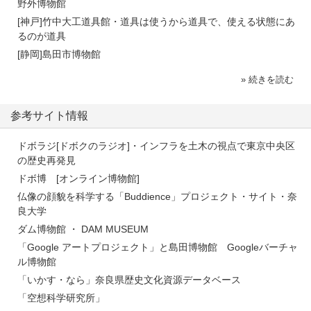
野外博物館
[神戸]竹中大工道具館・道具は使うから道具で、使える状態にあ
るのが道具
[静岡]島田市博物館
» 続きを読む
参考サイト情報
ドボラジ[ドボクのラジオ]・インフラを土木の視点で東京中央区
の歴史再発見
ドボ博 [オンライン博物館]
仏像の顔貌を科学する「Buddience」プロジェクト・サイト・奈
良大学
ダム博物館 ・ DAM MUSEUM
「Google アートプロジェクト」と島田博物館 Googleバーチャ
ル博物館
「いかす・なら」奈良県歴史文化資源データベース
「空想科学研究所」