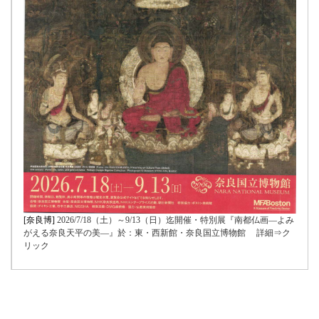
[奈良博]
2026/7/18（土）～9/13（日）迄開催・特別展『南都仏画―よみ
がえる奈良天平の美―』於：東・西新館・奈良国立博物館 詳細⇒ク
リック