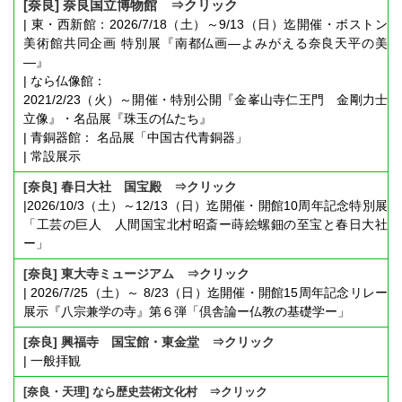
[奈良] 奈良国立博物館 ⇒クリック
| 東・西新館：2026/7/18（土）～9/13（日）迄開催・ボストン
美術館共同企画 特別展『南都仏画―よみがえる奈良天平の美
―』
| なら仏像館：
2021/2/23（火）～開催・特別公開『金峯山寺仁王門 金剛力士
立像』・名品展『珠玉の仏たち』
| 青銅器館： 名品展「中国古代青銅器」
| 常設展示
[奈良] 春日大社 国宝殿 ⇒クリック
|2026/10/3（土）～12/13（日）迄開催・開館10周年記念特別展
「工芸の巨人 人間国宝北村昭斎ー蒔絵螺鈿の至宝と春日大社
ー」
[奈良] 東大寺ミュージアム ⇒クリック
| 2026/7/25（土）～ 8/23（日）迄開催・開館15周年記念リレー
展示『八宗兼学の寺』第６弾「倶舎論ー仏教の基礎学ー」
[奈良] 興福寺 国宝館・東金堂 ⇒クリック
| 一般拝観
[奈良・天理] なら歴史芸術文化村 ⇒クリック