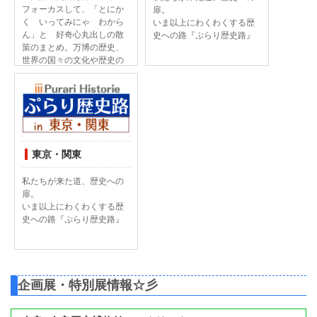
フォーカスして、「とにか
扉。
く いってみにゃ わから
いま以上にわくわくする歴
ん」と 好奇心丸出しの散
史への路『ぷらり歴史路』
策のまとめ。万博の歴史、
世界の国々の文化や歴史の
彩色、そして雑沓から聞こ
えてくるお国ことばなどな
どに、おもわず心がときめ
く。
東京・関東
私たちが来た道、歴史への
扉。
いま以上にわくわくする歴
史への路『ぷらり歴史路』
企画展・特別展情報☆彡