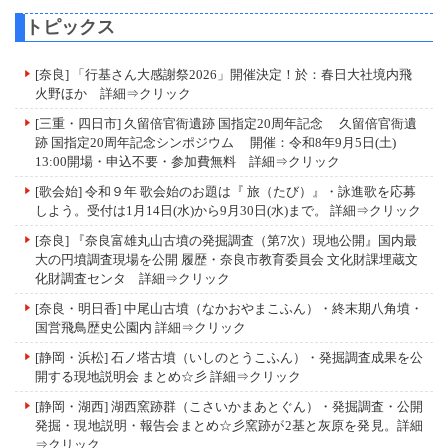
トピックス
[奈良] 「行基さん大感謝祭2026」開催決定！於：春日大社境内飛
火野ほか
詳細⇒クリック
[三重・四日市] 久留倍官衙遺跡 国指定20周年記念 久留倍官衙遺
跡 国指定20周年記念シンポジウム 開催：令和8年9月5日(土)
13:00開場・申込不要・参加費無料
詳細⇒クリック
[歌会始] 令和９年 歌会始のお題は『 旅（たび）』・詠進歌を応募
しよう。受付は1月14日(水)から9月30日(水)まで。
詳細⇒クリック
[奈良] 『奈良富雄丸山古墳の発掘調査（第7次）現地公開』国内最
大の円墳調査現場を公開 履歴・奈良市教育委員会 文化財課埋蔵文
化財調査センタ
詳細⇒クリック
[奈良・明日香] 中尾山古墳（なかおやまこふん）・終末期八角墳・
国営飛鳥歴史公園内
詳細⇒クリック
[静岡・浜松] 石ノ塔古墳（いしのとうこふん）・発掘調査成果を公
開する現地説明会 まとめ☆彡 詳細
⇒クリック
[静岡・湖西] 湖西窯跡群（こさいかまあとぐん）・発掘調査・公開
発掘・現地説明・報告会まとめ☆彡窯跡が2基と灰原を発見。
詳細
⇒クリック