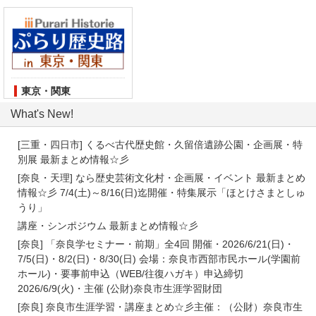
東京・関東
What's New!
[三重・四日市] くるべ古代歴史館・久留倍遺跡公園・企画展・特
別展 最新まとめ情報☆彡
[奈良・天理] なら歴史芸術文化村・企画展・イベント 最新まとめ
情報☆彡 7/4(土)～8/16(日)迄開催・特集展示「ほとけさまとしゅ
うり」
講座・シンポジウム 最新まとめ情報☆彡
[奈良] 「奈良学セミナー・前期」全4回 開催・2026/6/21(日)・
7/5(日)・8/2(日)・8/30(日) 会場：奈良市西部市民ホール(学園前
ホール)・要事前申込（WEB/往復ハガキ）申込締切
2026/6/9(火)・主催 (公財)奈良市生涯学習財団
[奈良] 奈良市生涯学習・講座まとめ☆彡主催：（公財）奈良市生