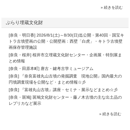
» 続きを読む
ぷらり埋蔵文化財
[奈良・明日香] 2026/8/1(土)～8/30(日)迄公開・第40回・国宝キ
トラ古墳壁画の公開・公開壁画：西壁「白虎」・キトラ古墳壁
画保存管理施設
[奈良・桜井] 桜井市立埋蔵文化財センター・企画展・特別展ま
とめ情報
[奈良・田原本町] 唐古・鍵考古学ミュージアム
[奈良] 『奈良富雄丸山古墳の発掘調査 現地公開』国内最大の
円墳調査現場を公開など・まとめ情報☆彡
[奈良] 『富雄丸山古墳』講座・セミナ・展示などまとめ☆彡
[奈良・斑鳩] 斑鳩文化財センター・藤ノ木古墳の主な出土品の
レプリカなど展示
» 続きを読む