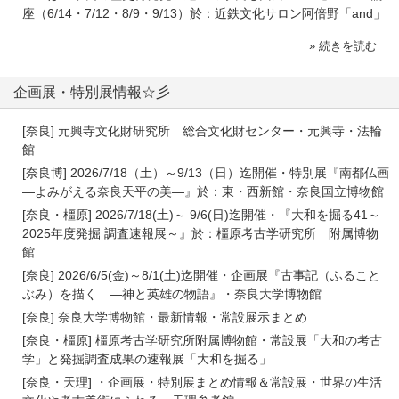
座（6/14・7/12・8/9・9/13）於：近鉄文化サロン阿倍野「and」
» 続きを読む
企画展・特別展情報☆彡
[奈良] 元興寺文化財研究所 総合文化財センター・元興寺・法輪
館
[奈良博] 2026/7/18（土）～9/13（日）迄開催・特別展『南都仏画
―よみがえる奈良天平の美―』於：東・西新館・奈良国立博物館
[奈良・橿原] 2026/7/18(土)～ 9/6(日)迄開催・『大和を掘る41～
2025年度発掘 調査速報展～』於：橿原考古学研究所 附属博物
館
[奈良] 2026/6/5(金)～8/1(土)迄開催・企画展『古事記（ふること
ぶみ）を描く ―神と英雄の物語』・奈良大学博物館
[奈良] 奈良大学博物館・最新情報・常設展示まとめ
[奈良・橿原] 橿原考古学研究所附属博物館・常設展「大和の考古
学」と発掘調査成果の速報展「大和を掘る」
[奈良・天理] ・企画展・特別展まとめ情報＆常設展・世界の生活