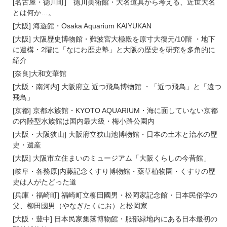
[名古屋・徳川町] 徳川美術館・大名道具から考える、近世大名
とは何か…。
[大阪] 海遊館・Osaka Aquarium KAIYUKAN
[大阪] 大阪歴史博物館・難波宮大極殿を原寸大復元/10階 ・地下
に遺構・2階に「なにわ歴史塾」と大阪の歴史を研究を多角的に
紹介
[奈良]大和文華館
[大阪・南河内] 大阪府立 近つ飛鳥博物館 ・「近つ飛鳥」と「遠つ
飛鳥」
[京都] 京都水族館・KYOTO AQUARIUM・海に面していない京都
の内陸型水族館は国内最大級・梅小路公園内
[大阪・大阪狭山] 大阪府立狭山池博物館・日本の土木と治水の歴
史・遺産
[大阪] 大阪市立住まいのミュージアム「大阪くらしの今昔館」
[岐阜・各務原]内藤記念くすり博物館・薬草植物園・くすりの歴
史は人がたどった道
[兵庫・福崎町] 福崎町立柳田國男・松岡家記念館・日本民俗学の
父、柳田國男（やなぎたくにお）と松岡家
[大阪・豊中] 日本民家集落博物館・服部緑地内にある日本最初の