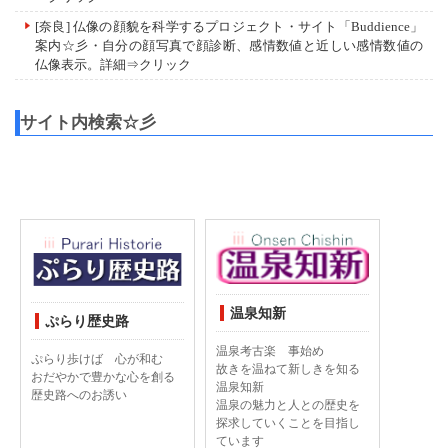
[奈良] 仏像の顔貌を科学するプロジェクト・サイト「Buddience」
案内☆彡・自分の顔写真で顔診断、感情数値と近しい感情数値の
仏像表示。
詳細⇒クリック
サイト内検索☆彡
温泉知新
ぷらり歴史路
温泉考古楽 事始め
ぷらり歩けば 心が和む
故きを温ねて新しきを知る
おだやかで豊かな心を創る
温泉知新
歴史路へのお誘い
温泉の魅力と人との歴史を
探求していくことを目指し
ています