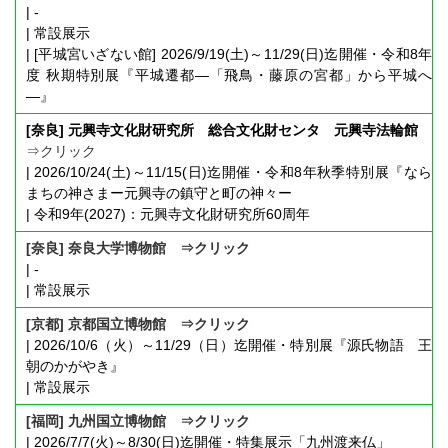
| -
| 常設展示
| [平城宮いざない館] 2026/9/19(土)～11/29(日)迄開催・令和8年
度 秋期特別展『平城遷都―「飛鳥・藤原の宮都」から平城へ
―』
[奈良] 元興寺文化財研究所 総合文化財センタ 元興寺法輪館
⇒クリック
| 2026/10/24(土)～11/15(日)迄開催・令和8年秋季特別展『なら
まちの神さまー元興寺の鎮守と町の神々ー
| 令和9年(2027)：元興寺文化財研究所60周年
[奈良] 奈良大学博物館 ⇒クリック
| -
| 常設展示
[京都] 京都国立博物館 ⇒クリック
| 2026/10/6（火）～11/29（日）迄開催・特別展『源氏物語 王
朝のかがやき』
| 常設展示
[福岡] 九州国立博物館 ⇒クリック
| 2026/7/7(火)～8/30(日)迄開催・特集展示「九州渡来仏」