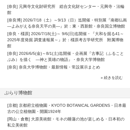
[奈良] 元興寺文化財研究所 総合文化財センター・元興寺・法輪
館
[奈良博] 2026/7/18（土）～9/13（日）迄開催・特別展『南都仏画
―よみがえる奈良天平の美―』於：東・西新館・奈良国立博物館
[奈良・橿原] 2026/7/18(土)～ 9/6(日)迄開催・『大和を掘る41～
2025年度発掘 調査速報展～』於：橿原考古学研究所 附属博物
館
[奈良] 2026/6/5(金)～8/1(土)迄開催・企画展『古事記（ふること
ぶみ）を描く ―神と英雄の物語』・奈良大学博物館
[奈良] 奈良大学博物館・最新情報・常設展示まとめ
» 続きを読む
ぷらり博物館
[京都] 京都府立植物園・KYOTO BOTANICAL GARDENS・日本最
古の公立植物園・開園1924年
[岡山・倉敷] 大原美術館・モネの睡蓮の池が楽しめる・日本初の
私立美術館