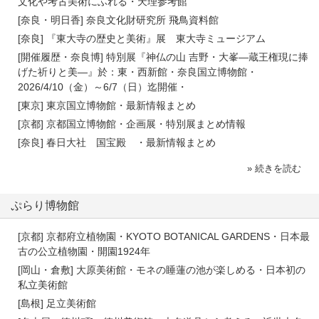
文化や考古美術にふれる・天理参考館
[奈良・明日香] 奈良文化財研究所 飛鳥資料館
[奈良] 『東大寺の歴史と美術』展 東大寺ミュージアム
[開催履歴・奈良博] 特別展『神仏の山 吉野・大峯―蔵王権現に捧
げた祈りと美―』於：東・西新館・奈良国立博物館・
2026/4/10（金）～6/7（日）迄開催・
[東京] 東京国立博物館・最新情報まとめ
[京都] 京都国立博物館・企画展・特別展まとめ情報
[奈良] 春日大社 国宝殿 ・最新情報まとめ
» 続きを読む
ぷらり博物館
[京都] 京都府立植物園・KYOTO BOTANICAL GARDENS・日本最
古の公立植物園・開園1924年
[岡山・倉敷] 大原美術館・モネの睡蓮の池が楽しめる・日本初の
私立美術館
[島根] 足立美術館