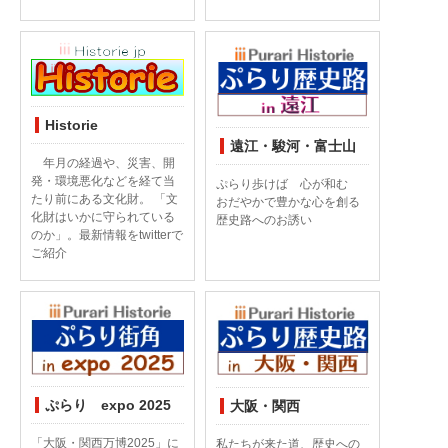
Historie
遠江・駿河・富士山
年月の経過や、災害、開
発・環境悪化などを経て当
ぷらり歩けば 心が和む
たり前にある文化財。 「文
おだやかで豊かな心を創る
化財はいかに守られている
歴史路へのお誘い
のか」。最新情報をtwitterで
ご紹介
ぷらり expo 2025
大阪・関西
「大阪・関西万博2025」に
私たちが来た道、歴史への