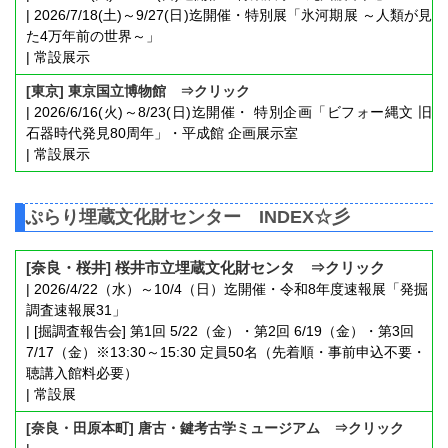
| 2026/7/18(土)～9/27(日)迄開催・特別展「氷河期展 ～人類が見
た4万年前の世界～」
| 常設展示
[東京] 東京国立博物館 ⇒クリック
| 2026/6/16(火)～8/23(日)迄開催・ 特別企画「ビフォー縄文 旧
石器時代発見80周年」・平成館 企画展示室
| 常設展示
ぷらり埋蔵文化財センター INDEX☆彡
[奈良・桜井] 桜井市立埋蔵文化財センタ ⇒クリック
| 2026/4/22（水）～10/4（日）迄開催・令和8年度速報展「発掘
調査速報展31」
| [掘調査報告会] 第1回 5/22（金）・第2回 6/19（金）・第3回
7/17（金）※13:30～15:30 定員50名（先着順・事前申込不要・
聴講入館料必要）
| 常設展
[奈良・田原本町] 唐古・鍵考古学ミュージアム ⇒クリック