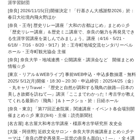
涯学習財団
[奈良] 2026/11/15(日)開催決定！「行基さん大感謝祭2026」於：
春日大社境内飛火野ほか
[奈良・王寺] 歴史リレー講座「大和の古都はじめ」まとめ☆彡
「歴史リレー講座」＆歴史ミニ講座で、奈良の魅力を再発見でき
る生涯学習講座を楽しんでみましょう。講座（4/16・5/21・
6/18/・7/16・8/20・9/17）於：王寺町地域交流センタ/リーベル
ホール・王寺町観光協会 主催
[奈良] 奈良大学・地域連携・公開講座・講演会など 開催まとめ
情報☆彡
[東京・リアル＆WEBライブ] 事前WEB申込・申込多数抽選・無料
2025/ 5/12(月)開催・18:30～20:30・申込締切：2025/4/25（金）
・丸キャリTravel・『歴史と自然が調和する飛鳥の旅路―日本の
美しき故郷を訪ねて―』講演「ここまでわかった！考古学が教え
てくれる最新の〈飛鳥〉]＆トークショ・於：日経ホール
[奈良・東京] 「第77回正倉院展」関連講座・イベント各会場別開
催まとめ☆彡 東京(9/4)・主催：読売新聞社
[名古屋] 名古屋大和考古学講座・橿原考古学研究所 友史会
[大阪・阿倍野] 近鉄文化サロン・奈良大学共催講座まとめ☆彡テ
ーマは「奈良の歴史再発見―近世の奈良も面白い！―」・全４講