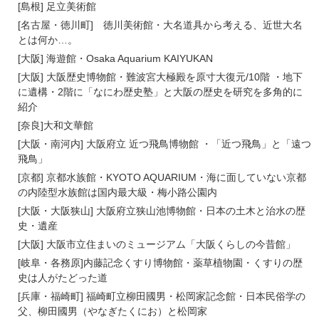
[島根] 足立美術館
[名古屋・徳川町] 徳川美術館・大名道具から考える、近世大名
とは何か…。
[大阪] 海遊館・Osaka Aquarium KAIYUKAN
[大阪] 大阪歴史博物館・難波宮大極殿を原寸大復元/10階 ・地下
に遺構・2階に「なにわ歴史塾」と大阪の歴史を研究を多角的に
紹介
[奈良]大和文華館
[大阪・南河内] 大阪府立 近つ飛鳥博物館 ・「近つ飛鳥」と「遠つ
飛鳥」
[京都] 京都水族館・KYOTO AQUARIUM・海に面していない京都
の内陸型水族館は国内最大級・梅小路公園内
[大阪・大阪狭山] 大阪府立狭山池博物館・日本の土木と治水の歴
史・遺産
[大阪] 大阪市立住まいのミュージアム「大阪くらしの今昔館」
[岐阜・各務原]内藤記念くすり博物館・薬草植物園・くすりの歴
史は人がたどった道
[兵庫・福崎町] 福崎町立柳田國男・松岡家記念館・日本民俗学の
父、柳田國男（やなぎたくにお）と松岡家