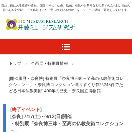
当たり前にある遺跡や遺物。寺院・神社、仏像、絵画、石仏やお祭りなどの多くの文化財。当たり
前にある文化財。 「文化財はいかに守られているのか」をモットーに調査・研究をしています。
トップ
›
企画展・特別展情報
›
[開催履歴・奈良博] 特別展「奈良博三昧～至高の仏教美術コレ
クション～」・奈良博コレクション選りすぐり作品245件でた
どる日本仏教美術1400年の歴史・奈良国立博物館
[
終了イベント
]
[奈良] 7/17(土)～9/12(日)開催
・特別展「奈良博三昧～至高の仏教美術コレクション
～」