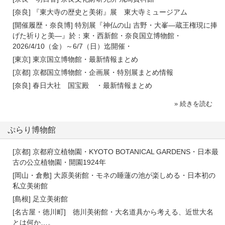
[奈良] 『東大寺の歴史と美術』展 東大寺ミュージアム
[開催履歴・奈良博] 特別展『神仏の山 吉野・大峯―蔵王権現に捧
げた祈りと美―』於：東・西新館・奈良国立博物館・
2026/4/10（金）～6/7（日）迄開催・
[東京] 東京国立博物館・最新情報まとめ
[京都] 京都国立博物館・企画展・特別展まとめ情報
[奈良] 春日大社 国宝殿 ・最新情報まとめ
» 続きを読む
ぷらり博物館
[京都] 京都府立植物園・KYOTO BOTANICAL GARDENS・日本最
古の公立植物園・開園1924年
[岡山・倉敷] 大原美術館・モネの睡蓮の池が楽しめる・日本初の
私立美術館
[島根] 足立美術館
[名古屋・徳川町] 徳川美術館・大名道具から考える、近世大名
とは何か…。