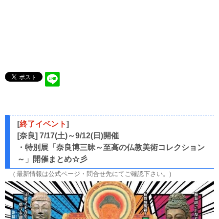
[
終了イベント
]
[奈良] 7/17(土)～9/12(日)開催
・特別展「奈良博三昧～至高の仏教美術コレクション
～」開催まとめ☆彡
( 最新情報は公式ページ・問合せ先にてご確認下さい。)