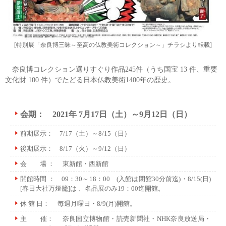
[特別展「奈良博三昧～至高の仏教美術コレクション～」チラシより転載]
奈良博コレクション選りすぐり作品245件（うち国宝 13 件、重要
文化財 100 件）でたどる日本仏教美術1400年の歴史。
会期： 2021年 7月17日（土）～9月12日（日）
前期展示： 7/17（土）～8/15（日）
後期展示： 8/17（火）～9/12（日）
会 場 ： 東新館・西新館
開館時間 ： 09：30～18：00 (入館は閉館30分前迄)・8/15(日)
[春日大社万燈籠]は 、名品展のみ19：00迄開館。
休 館 日： 毎週月曜日・8/9(月)開館。
主 催： 奈良国立博物館・読売新聞社・NHK奈良放送局・