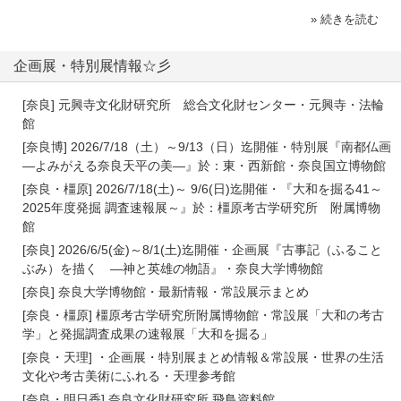
» 続きを読む
企画展・特別展情報☆彡
[奈良] 元興寺文化財研究所 総合文化財センター・元興寺・法輪
館
[奈良博] 2026/7/18（土）～9/13（日）迄開催・特別展『南都仏画
―よみがえる奈良天平の美―』於：東・西新館・奈良国立博物館
[奈良・橿原] 2026/7/18(土)～ 9/6(日)迄開催・『大和を掘る41～
2025年度発掘 調査速報展～』於：橿原考古学研究所 附属博物
館
[奈良] 2026/6/5(金)～8/1(土)迄開催・企画展『古事記（ふること
ぶみ）を描く ―神と英雄の物語』・奈良大学博物館
[奈良] 奈良大学博物館・最新情報・常設展示まとめ
[奈良・橿原] 橿原考古学研究所附属博物館・常設展「大和の考古
学」と発掘調査成果の速報展「大和を掘る」
[奈良・天理] ・企画展・特別展まとめ情報＆常設展・世界の生活
文化や考古美術にふれる・天理参考館
[奈良・明日香] 奈良文化財研究所 飛鳥資料館