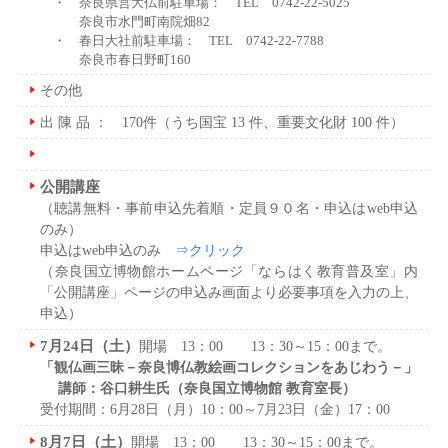
・ 奈良県営大仏前駐車場： TEL 0742-22-5025
奈良市水門町南院畑82
・ 春日大社前駐車場： TEL 0742-22-7788
奈良市春日野町160
その他
出 陳 品 ： 170件（うち国宝 13 件、重要文化財 100 件）
公開講座
（聴講無料・事前申込先着順・定員９０名・申込はweb申込
のみ）
申込はweb申込のみ
⇒クリック
（奈良国立博物館ホームページ「ならはく教育普及室」内
「公開講座」ページの申込み画面より必要事項を入力の上、
申込）
7月24日（土）
開場 13：00 13：30～15：00まで。
「観仏画三昧－奈良博仏教絵画コレクションをあじわう－」
講師：谷口耕生氏（奈良国立博物館 教育室長）
受付期間：6月28日（月）10：00～7月23日（金）17：00
8月7日（土）
開場 13：00 13：30～15：00まで。