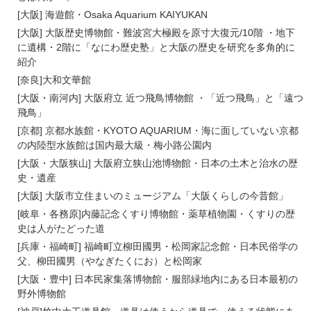
[大阪] 海遊館・Osaka Aquarium KAIYUKAN
[大阪] 大阪歴史博物館・難波宮大極殿を原寸大復元/10階 ・地下
に遺構・2階に「なにわ歴史塾」と大阪の歴史を研究を多角的に
紹介
[奈良]大和文華館
[大阪・南河内] 大阪府立 近つ飛鳥博物館 ・「近つ飛鳥」と「遠つ
飛鳥」
[京都] 京都水族館・KYOTO AQUARIUM・海に面していない京都
の内陸型水族館は国内最大級・梅小路公園内
[大阪・大阪狭山] 大阪府立狭山池博物館・日本の土木と治水の歴
史・遺産
[大阪] 大阪市立住まいのミュージアム「大阪くらしの今昔館」
[岐阜・各務原]内藤記念くすり博物館・薬草植物園・くすりの歴
史は人がたどった道
[兵庫・福崎町] 福崎町立柳田國男・松岡家記念館・日本民俗学の
父、柳田國男（やなぎたくにお）と松岡家
[大阪・豊中] 日本民家集落博物館・服部緑地内にある日本最初の
野外博物館