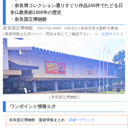
・奈良博コレクション選りすぐり作品245件でたどる日
本仏教美術1400年の歴史
・奈良国立博物館
奈良国立博物館
050 5542 8600 630-8213 奈良市登大路町50番地
( 最新情報は公式ページ・問合せ先にてご確認下さい。⇒
公式サイト
)
[ 奈良国立博物館 ]
ワンポイント情報☆彡
奈良国立博物館 最新情報まとめ
詳細⇒クリック