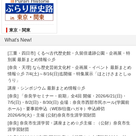
東京・関東
What's New!
[三重・四日市] くるべ古代歴史館・久留倍遺跡公園・企画展・特
別展 最新まとめ情報☆彡
[奈良・天理] なら歴史芸術文化村・企画展・イベント 最新まとめ
情報☆彡 7/4(土)～8/16(日)迄開催・特集展示「ほとけさまとしゅ
うり」
講座・シンポジウム 最新まとめ情報☆彡
[奈良] 「奈良学セミナー・前期」全4回 開催・2026/6/21(日)・
7/5(日)・8/2(日)・8/30(日) 会場：奈良市西部市民ホール(学園前
ホール)・要事前申込（WEB/往復ハガキ）申込締切
2026/6/9(火)・主催 (公財)奈良市生涯学習財団
[奈良] 奈良市生涯学習・講座まとめ☆彡主催：（公財）奈良市生
涯学習財団