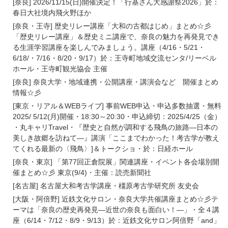
[奈良] 2026/11/15(日)開催決定！「行基さん大感謝祭2026」於：
春日大社境内飛火野ほか
[奈良・王寺] 歴史リレー講座「大和の古都はじめ」まとめ☆彡
「歴史リレー講座」＆歴史ミニ講座で、奈良の魅力を再発見でき
る生涯学習講座を楽しんでみましょう。講座（4/16・5/21・
6/18/・7/16・8/20・9/17）於：王寺町地域交流センタ/リーベル
ホール・王寺町観光協会 主催
[奈良] 奈良大学・地域連携・公開講座・講演会など 開催まとめ
情報☆彡
[東京・リアル＆WEBライブ] 事前WEB申込・申込多数抽選・無料
2025/ 5/12(月)開催・18:30～20:30・申込締切：2025/4/25（金）
・丸キャリTravel・『歴史と自然が調和する飛鳥の旅路―日本の
美しき故郷を訪ねて―』講演「ここまでわかった！考古学が教え
てくれる最新の〈飛鳥〉]＆トークショ・於：日経ホール
[奈良・東京] 「第77回正倉院展」関連講座・イベント各会場別開
催まとめ☆彡 東京(9/4)・主催：読売新聞社
[名古屋] 名古屋大和考古学講座・橿原考古学研究所 友史会
[大阪・阿倍野] 近鉄文化サロン・奈良大学共催講座まとめ☆彡テ
ーマは「奈良の歴史再発見―近世の奈良も面白い！―」・全４講
座（6/14・7/12・8/9・9/13）於：近鉄文化サロン阿倍野「and」