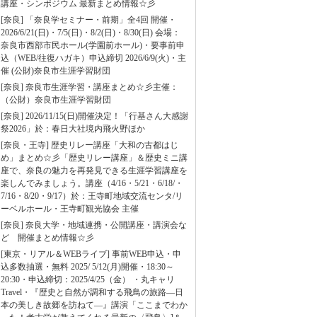
講座・シンポジウム 最新まとめ情報☆彡
[奈良] 「奈良学セミナー・前期」全4回 開催・
2026/6/21(日)・7/5(日)・8/2(日)・8/30(日) 会場：
奈良市西部市民ホール(学園前ホール)・要事前申
込（WEB/往復ハガキ）申込締切 2026/6/9(火)・主
催 (公財)奈良市生涯学習財団
[奈良] 奈良市生涯学習・講座まとめ☆彡主催：
（公財）奈良市生涯学習財団
[奈良] 2026/11/15(日)開催決定！「行基さん大感謝
祭2026」於：春日大社境内飛火野ほか
[奈良・王寺] 歴史リレー講座「大和の古都はじ
め」まとめ☆彡「歴史リレー講座」＆歴史ミニ講
座で、奈良の魅力を再発見できる生涯学習講座を
楽しんでみましょう。講座（4/16・5/21・6/18/・
7/16・8/20・9/17）於：王寺町地域交流センタ/リ
ーベルホール・王寺町観光協会 主催
[奈良] 奈良大学・地域連携・公開講座・講演会な
ど 開催まとめ情報☆彡
[東京・リアル＆WEBライブ] 事前WEB申込・申
込多数抽選・無料 2025/ 5/12(月)開催・18:30～
20:30・申込締切：2025/4/25（金） ・丸キャリ
Travel・『歴史と自然が調和する飛鳥の旅路―日
本の美しき故郷を訪ねて―』講演「ここまでわか