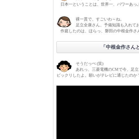
日本一ということは、世界一、パワーあっ
裸一貫で、すごいわ～ね。
足立全康さん、予備知識も入れてお
作庭したのは、ほらっ、磐田の中根金作さ
「中根金作さん
そうだっぺ (笑)
あれっ、三菱電機のCMで今、足立
ビックリしたよ。願いがテレビに通じたのか