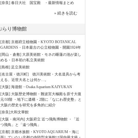
[奈良] 春日大社 国宝殿 ・最新情報まとめ
» 続きを読む
ぷらり博物館
[京都] 京都府立植物園・KYOTO BOTANICAL
GARDENS・日本最古の公立植物園・開園1924年
[岡山・倉敷] 大原美術館・モネの睡蓮の池が楽し
める・日本初の私立美術館
[島根] 足立美術館
[名古屋・徳川町] 徳川美術館・大名道具から考
える、近世大名とは何か…。
[大阪] 海遊館・Osaka Aquarium KAIYUKAN
[大阪] 大阪歴史博物館・難波宮大極殿を原寸大復
元/10階 ・地下に遺構・2階に「なにわ歴史塾」と
大阪の歴史を研究を多角的に紹介
[奈良]大和文華館
[大阪・南河内] 大阪府立 近つ飛鳥博物館 ・「近
つ飛鳥」と「遠つ飛鳥」
[京都] 京都水族館・KYOTO AQUARIUM・海に
面していない京都の内陸型水族館は国内最大級・