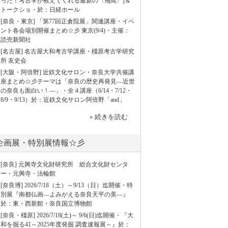
った！考古学が教えてくれる最新の〈飛鳥〉]＆
トークショ・於：日経ホール
[奈良・東京] 「第77回正倉院展」関連講座・イベ
ント各会場別開催まとめ☆彡 東京(9/4)・主催：
読売新聞社
[名古屋] 名古屋大和考古学講座・橿原考古学研究
所 友史会
[大阪・阿倍野] 近鉄文化サロン・奈良大学共催講
座まとめ☆彡テーマは「奈良の歴史再発見―近世
の奈良も面白い！―」・全４講座（6/14・7/12・
8/9・9/13）於：近鉄文化サロン阿倍野「and」
» 続きを読む
企画展・特別展情報☆彡
[奈良] 元興寺文化財研究所 総合文化財センタ
ー・元興寺・法輪館
[奈良博] 2026/7/18（土）～9/13（日）迄開催・特
別展『南都仏画―よみがえる奈良天平の美―』
於：東・西新館・奈良国立博物館
[奈良・橿原] 2026/7/18(土)～ 9/6(日)迄開催・『大
和を掘る41～2025年度発掘 調査速報展～』於：