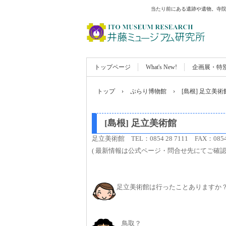
当たり前にある遺跡や遺物。寺院
トップページ
What's New!
企画展・特
トップ
›
ぷらり博物館
›
[島根] 足立美術
[島根] 足立美術館
足立美術館 TEL：0854 28 7111 FAX：085
( 最新情報は公式ページ・問合せ先にてご確
足立美術館は行ったことありますか
鳥取？