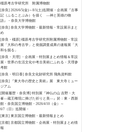
橿原考古学研究所 附属博物館
[奈良] 2026/6/5(金)～8/1(土)迄開催・企画展『古事
記（ふることぶみ）を描く ―神と英雄の物
語』・奈良大学博物館
[奈良] 奈良大学博物館・最新情報・常設展示まと
め
[奈良・橿原] 橿原考古学研究所附属博物館・常設
展「大和の考古学」と発掘調査成果の速報展「大
和を掘る」
[奈良・天理] ・企画展・特別展まとめ情報＆常設
展・世界の生活文化や考古美術にふれる・天理参
考館
[奈良・明日香] 奈良文化財研究所 飛鳥資料館
[奈良] 『東大寺の歴史と美術』展 東大寺ミュー
ジアム
[開催履歴・奈良博] 特別展『神仏の山 吉野・大
峯―蔵王権現に捧げた祈りと美―』於：東・西新
館・奈良国立博物館・2026/4/10（金）～
6/7（日）迄開催・
[東京] 東京国立博物館・最新情報まとめ
[京都] 京都国立博物館・企画展・特別展まとめ情
報