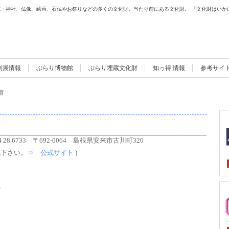
・神社、仏像、絵画、石仏やお祭りなどの多くの文化財。当たり前にある文化財。 「文化財はいか
別展情報
ぷらり博物館
ぷらり埋蔵文化財
知っ得 情報
参考サイ
館
4 28 6733 〒692-0064 島根県安来市古川町320
認下さい。
⇒ 公式サイト
)
？