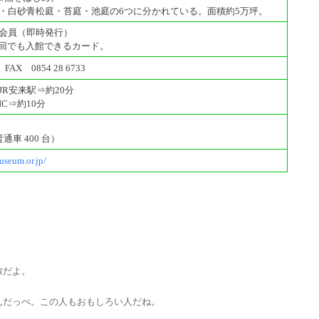
・白砂青松庭・苔庭・池庭の6つに分かれている。面積約5万坪。
会員（即時発行）
、何回でも入館できるカード。
 FAX 0854 28 6733
R安来駅⇒約20分
C⇒約10分
通車 400 台）
useum.or.jp/
敵だよ。
だっぺ。この人もおもしろい人だね。