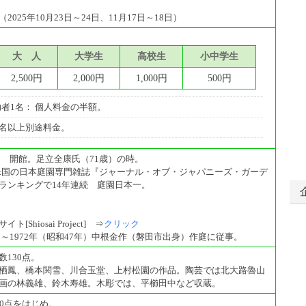
025年10月23日～24日、11月17日～18日）
大 人
大学生
高校生
小中学生
2,500円
2,000円
1,000円
500円
者1名： 個人料金の半額。
00名以上別途料金。
年） 開館。足立全康氏（71歳）の時。
年 米国の日本庭園専門雑誌『ジャーナル・オブ・ジャパニーズ・ガーデ
ランキングで14年連続 庭園日本一。
Shiosai Project] ⇒
クリック
年）～1972年（昭和47年）中根金作（磐田市出身）作庭に従事。
130点。
栖鳳、橋本関雪、川合玉堂、上村松園の作品。陶芸では北大路魯山
画の林義雄、鈴木寿雄。木彫では、平櫛田中など収蔵。
30点をはじめ。