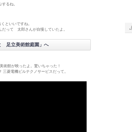
ぷするね。
くといいですね。
んだって 太郎さんが自慢していたよ。
と 足立美術館庭園」へ
美術館が映ったよ。驚いちゃった！
？ 三菱電機ビルテクノサービスだって。