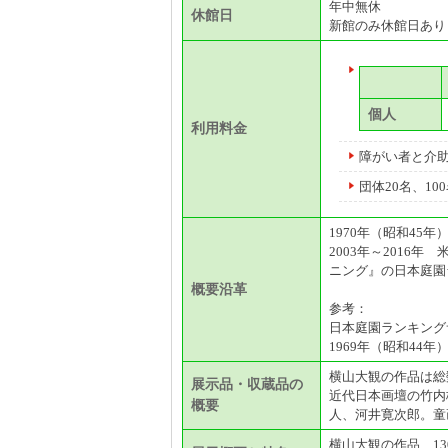
年中無休
休館日
新館のみ休館日あり（2
個人
利用料金
障がい者と介助
団体20名、1
1970年（昭和45
2003年～2016
ニング』の日本庭園
概要沿革
参考：
日本庭園ランキングサイト[
1969年（昭和44
横山大観の作品は総数
展示品・収蔵品の
近代日本画壇の竹内
概要
人、河井寛次郎。童
横山大観の作品 1