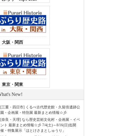
大阪・関西
東京・関東
hat's New!
[三重・四日市] くるべ古代歴史館・久留倍遺跡公
園・企画展・特別展 最新まとめ情報☆彡
[奈良・天理] なら歴史芸術文化村・企画展・イベ
ント 最新まとめ情報☆彡 7/4(土)～8/16(日)迄開
催・特集展示「ほとけさまとしゅうり」