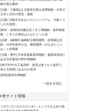
梅小路公園内
[大阪・大阪狭山] 大阪府立狭山池博物館・日本の
土木と治水の歴史・遺産
[大阪] 大阪市立住まいのミュージアム「大阪くら
しの今昔館」
[岐阜・各務原]内藤記念くすり博物館・薬草植物
園・くすりの歴史は人がたどった道
[兵庫・福崎町] 福崎町立柳田國男・松岡家記念
館・日本民俗学の父、柳田國男（やなぎたくに
お）と松岡家
[大阪・豊中] 日本民家集落博物館・服部緑地内に
ある日本最初の野外博物館
[神戸]竹中大工道具館・道具は使うから道具で、
使える状態にあるのが道具
[静岡]島田市博物館
» 続きを読む
参考サイト情報
ドボラジ[ドボクのラジオ]・インフラを土木の視