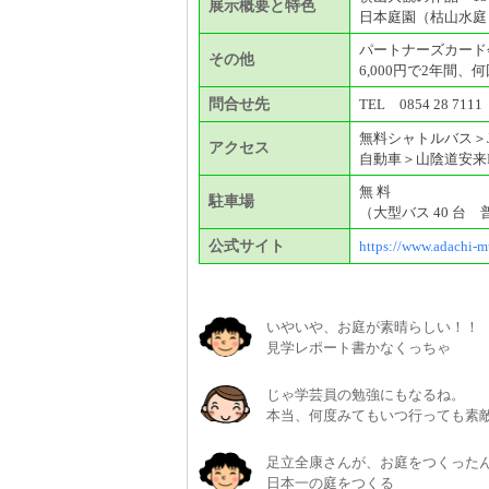
展示概要と特色
日本庭園（枯山水庭
パートナーズカード
その他
6,000円で2年間
問合せ先
TEL 0854 28 7111
無料シャトルバス＞J
アクセス
自動車＞山陰道安来I
無 料
駐車場
（大型バス 40 台 普
公式サイト
https://www.adachi-m
いやいや、お庭が素晴らしい！！
見学レポート書かなくっちゃ
じゃ学芸員の勉強にもなるね。
本当、何度みてもいつ行っても素
足立全康さんが、お庭をつくったん
日本一の庭をつくる