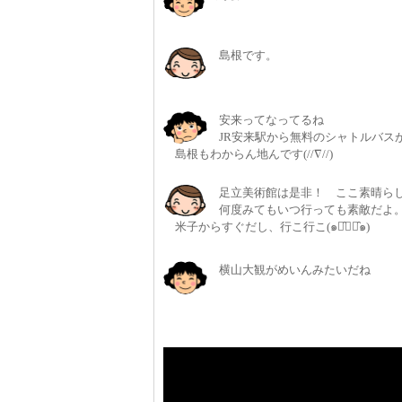
島根です。
安来ってなってるね
JR安来駅から無料のシャトルバス
島根もわからん地んです(//∇//)
足立美術館は是非！ ここ素晴ら
何度みてもいつ行っても素敵だよ
米子からすぐだし、行こ行こ(๑･̑◡･̑๑)
横山大観がめいんみたいだね