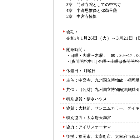
3章 門跡寺院としての中宮寺
4章 半跏思惟像と弥勒菩薩
5章 中宮寺憧憬
会期：
1月26日（火）～3月21日（
令和3年
開館時間：
・日曜・火曜〜木曜： 09：30〜17：0
・[夜間開館中止]
金曜・土曜は夜間開館： 
休館日： 月曜日
主催：中宮寺、九州国立博物館・福岡県
共催：（公財）九州国立博物館振興財団
特別協賛：積水ハウス
協賛：大林組、サンエムカラー、ダイキ
特別協力：太宰府天満宮
協力：アイリスオーヤマ
後援：福岡市、太宰府市、太宰府市商工