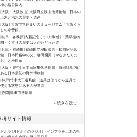
梅小路公園内
[大阪・大阪狭山] 大阪府立狭山池博物館・日本の
土木と治水の歴史・遺産
[大阪] 大阪市立住まいのミュージアム「大阪くら
しの今昔館」
[岐阜・各務原]内藤記念くすり博物館・薬草植物
園・くすりの歴史は人がたどった道
[兵庫・福崎町] 福崎町立柳田國男・松岡家記念
館・日本民俗学の父、柳田國男（やなぎたくに
お）と松岡家
[大阪・豊中] 日本民家集落博物館・服部緑地内に
ある日本最初の野外博物館
[神戸]竹中大工道具館・道具は使うから道具で、
使える状態にあるのが道具
[静岡]島田市博物館
» 続きを読む
参考サイト情報
ドボラジ[ドボクのラジオ]・インフラを土木の視