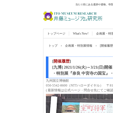
当たり前にある遺跡や遺物。寺院
トップページ
What's New!
企画展・特
トップ
›
企画展・特別展情報
›
[開催履
[
開催履歴
]
[九博] 2021/1/26(火)～3/21(日)開催
・特別展『奈良 中宮寺の国宝』
九州国立博物館
050-5542-8600（NTTハローダイヤル） 〒8
( 最新情報は公式ページ・問合せ先にてご