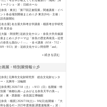
った！考古学が教えてくれる最新の〈飛鳥〉]＆
トークショ・於：日経ホール
[奈良・東京] 「第77回正倉院展」関連講座・イベ
ント各会場別開催まとめ☆彡 東京(9/4)・主催：
読売新聞社
[名古屋] 名古屋大和考古学講座・橿原考古学研究
所 友史会
[大阪・阿倍野] 近鉄文化サロン・奈良大学共催講
座まとめ☆彡テーマは「奈良の歴史再発見―近世
の奈良も面白い！―」・全４講座（6/14・7/12・
8/9・9/13）於：近鉄文化サロン阿倍野「and」
» 続きを読む
企画展・特別展情報☆彡
[奈良] 元興寺文化財研究所 総合文化財センタ
ー・元興寺・法輪館
[奈良博] 2026/7/18（土）～9/13（日）迄開催・特
別展『南都仏画―よみがえる奈良天平の美―』
於：東・西新館・奈良国立博物館
[奈良・橿原] 2026/7/18(土)～ 9/6(日)迄開催・『大
和を掘る41～2025年度発掘 調査速報展～』於：