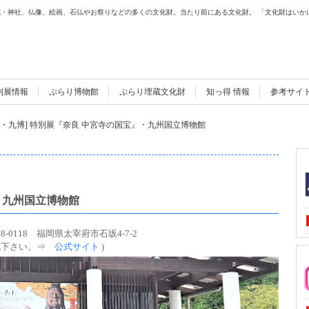
・神社、仏像、絵画、石仏やお祭りなどの多くの文化財。当たり前にある文化財。 「文化財はいか
別展情報
ぷらり博物館
ぷらり埋蔵文化財
知っ得 情報
参考サイ
歴・九博] 特別展『奈良 中宮寺の国宝』・九州国立博物館
・九州国立博物館
18-0118 福岡県太宰府市石坂4-7-2
確認下さい。⇒
公式サイト
)