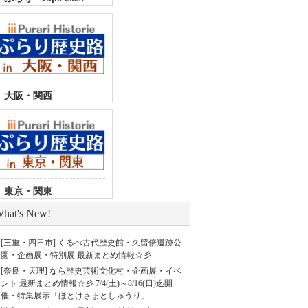
大阪・関西
東京・関東
hat's New!
[三重・四日市] くるべ古代歴史館・久留倍遺跡公
園・企画展・特別展 最新まとめ情報☆彡
[奈良・天理] なら歴史芸術文化村・企画展・イベ
ント 最新まとめ情報☆彡 7/4(土)～8/16(日)迄開
催・特集展示「ほとけさまとしゅうり」