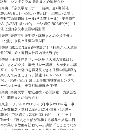
講座・シンポジウム 最新まとめ情報☆彡
[奈良] 「奈良学セミナー・前期」全4回 開催・
2026/6/21(日)・7/5(日)・8/2(日)・8/30(日) 会場：
奈良市西部市民ホール(学園前ホール)・要事前申
込（WEB/往復ハガキ）申込締切 2026/6/9(火)・主
催 (公財)奈良市生涯学習財団
[奈良] 奈良市生涯学習・講座まとめ☆彡主催：
（公財）奈良市生涯学習財団
[奈良] 2026/11/15(日)開催決定！「行基さん大感謝
祭2026」於：春日大社境内飛火野ほか
[奈良・王寺] 歴史リレー講座「大和の古都はじ
め」まとめ☆彡「歴史リレー講座」＆歴史ミニ講
座で、奈良の魅力を再発見できる生涯学習講座を
楽しんでみましょう。講座（4/16・5/21・6/18/・
7/16・8/20・9/17）於：王寺町地域交流センタ/リ
ーベルホール・王寺町観光協会 主催
[奈良] 奈良大学・地域連携・公開講座・講演会な
ど 開催まとめ情報☆彡
[東京・リアル＆WEBライブ] 事前WEB申込・申
込多数抽選・無料 2025/ 5/12(月)開催・18:30～
20:30・申込締切：2025/4/25（金） ・丸キャリ
Travel・『歴史と自然が調和する飛鳥の旅路―日
本の美しき故郷を訪ねて―』講演「ここまでわか