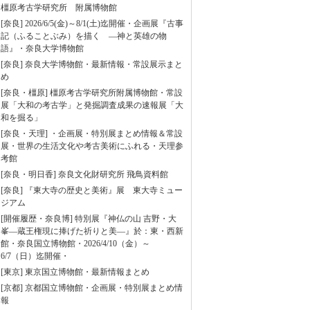
橿原考古学研究所 附属博物館
[奈良] 2026/6/5(金)～8/1(土)迄開催・企画展『古事
記（ふることぶみ）を描く ―神と英雄の物
語』・奈良大学博物館
[奈良] 奈良大学博物館・最新情報・常設展示まと
め
[奈良・橿原] 橿原考古学研究所附属博物館・常設
展「大和の考古学」と発掘調査成果の速報展「大
和を掘る」
[奈良・天理] ・企画展・特別展まとめ情報＆常設
展・世界の生活文化や考古美術にふれる・天理参
考館
[奈良・明日香] 奈良文化財研究所 飛鳥資料館
[奈良] 『東大寺の歴史と美術』展 東大寺ミュー
ジアム
[開催履歴・奈良博] 特別展『神仏の山 吉野・大
峯―蔵王権現に捧げた祈りと美―』於：東・西新
館・奈良国立博物館・2026/4/10（金）～
6/7（日）迄開催・
[東京] 東京国立博物館・最新情報まとめ
[京都] 京都国立博物館・企画展・特別展まとめ情
報