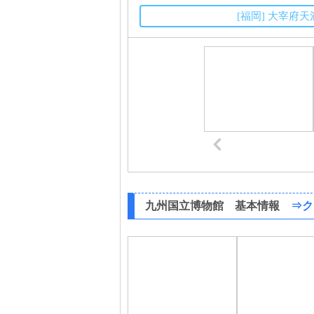
[福岡] 大宰
九州国立博物館 基本情報
⇒ク