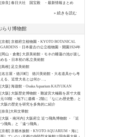
[奈良] 春日大社 国宝殿 ・最新情報まとめ
» 続きを読む
ぷらり博物館
[京都] 京都府立植物園・KYOTO BOTANICAL
GARDENS・日本最古の公立植物園・開園1924年
[岡山・倉敷] 大原美術館・モネの睡蓮の池が楽し
める・日本初の私立美術館
[島根] 足立美術館
[名古屋・徳川町] 徳川美術館・大名道具から考
える、近世大名とは何か…。
[大阪] 海遊館・Osaka Aquarium KAIYUKAN
[大阪] 大阪歴史博物館・難波宮大極殿を原寸大復
元/10階 ・地下に遺構・2階に「なにわ歴史塾」と
大阪の歴史を研究を多角的に紹介
[奈良]大和文華館
[大阪・南河内] 大阪府立 近つ飛鳥博物館 ・「近
つ飛鳥」と「遠つ飛鳥」
[京都] 京都水族館・KYOTO AQUARIUM・海に
面していない京都の内陸型水族館は国内最大級・