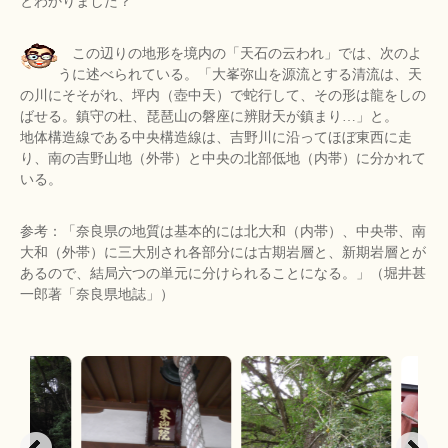
とわかりました？
この辺りの地形を境内の「天石の云われ」では、次のよ
うに述べられている。「大峯弥山を源流とする清流は、天
の川にそそがれ、坪内（壺中天）で蛇行して、その形は龍をしの
ばせる。鎮守の杜、琵琶山の磐座に辨財天が鎮まり…」と。
地体構造線である中央構造線は、吉野川に沿ってほぼ東西に走
り、南の吉野山地（外帯）と中央の北部低地（内帯）に分かれて
いる。
参考：「奈良県の地質は基本的には北大和（内帯）、中央帯、南
大和（外帯）に三大別され各部分には古期岩層と、新期岩層とが
あるので、結局六つの単元に分けられることになる。」（堀井甚
一郎著「奈良県地誌」）