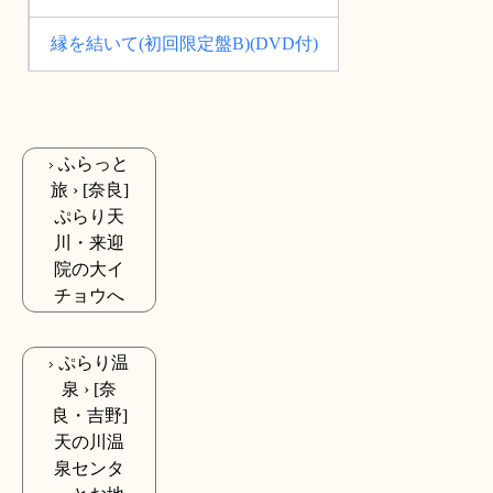
縁を結いて(初回限定盤B)(DVD付)
ふらっと
旅 › [奈良]
ぷらり天
川・来迎
院の大イ
チョウへ
ぷらり温
泉 › [奈
良・吉野]
天の川温
泉センタ