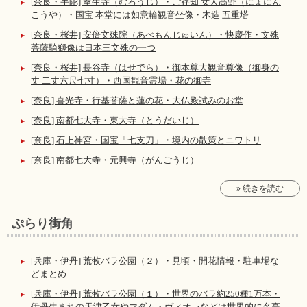
[奈良・宇陀] 室生寺（むろうじ）・ご存知 女人高野（にょにん
こうや）・国宝 本堂には如意輪観音坐像・木造 五重塔
[奈良・桜井] 安倍文殊院（あべもんじゅいん）・快慶作・文殊
菩薩騎獅像は日本三文殊の一つ
[奈良・桜井] 長谷寺（はせでら）・御本尊大観音尊像（御身の
丈 二丈六尺七寸）・西国観音霊場・花の御寺
[奈良] 喜光寺・行基菩薩と蓮の花・大仏殿試みのお堂
[奈良] 南都七大寺・東大寺（とうだいじ）
[奈良] 石上神宮・国宝「七支刀」・境内の散策とニワトリ
[奈良] 南都七大寺・元興寺（がんごうじ）
» 続きを読む
ぷらり街角
[兵庫・伊丹] 荒牧バラ公園（２）・見頃・開花情報・駐車場な
どまとめ
[兵庫・伊丹] 荒牧バラ公園（１）・世界のバラ約250種1万本・
伊丹生まれの天津乙女やマダム・ヴィオレなどは世界的に名高