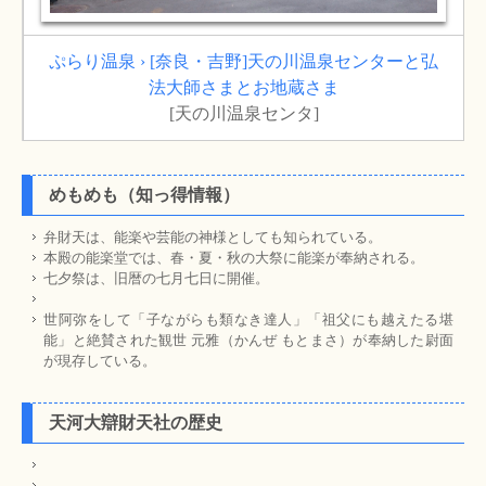
ぷらり温泉 › [奈良・吉野]天の川温泉センターと弘
法大師さまとお地蔵さま
[天の川温泉センタ]
めもめも（知っ得情報）
弁財天は、能楽や芸能の神様としても知られている。
本殿の能楽堂では、春・夏・秋の大祭に能楽が奉納される。
七夕祭は、旧暦の七月七日に開催。
世阿弥をして「子ながらも類なき達人」「祖父にも越えたる堪
能」と絶賛された観世 元雅（かんぜ もとまさ）が奉納した尉面
が現存している。
天河大辯財天社の歴史