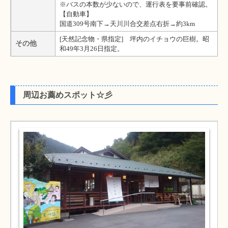
※バスの本数が少ないので、運行表を要事前確認。
【自動車】
国道309号南下→天川川合交差点右折→約3km
[天然記念物・県指定] 坪内のイチョウの巨樹。昭
その他
和49年3月26日指定。
周辺お薦めスポット☆彡