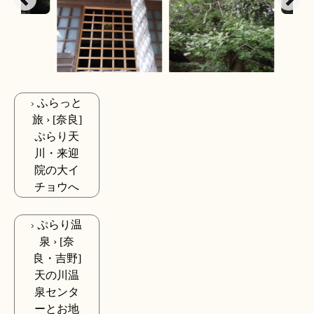
ふらっと
旅 › [奈良]
ぷらり天
川・来迎
院の大イ
チョウへ
ぷらり温
泉 › [奈
良・吉野]
天の川温
泉センタ
ーとお地