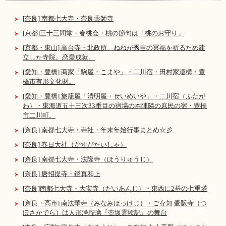
[奈良] 南都七大寺・奈良薬師寺
[京都]三十三間堂・春桃会・桃の節句は「桃のお守り」
[京都・東山] 高台寺・北政所、ねねが秀吉の冥福を祈るため建
立した寺院。恋愛成就。
[愛知・豊橋] 商家「駒屋・こまや」・二川宿・田村家遺構・豊
橋市有形文化財。
[愛知・豊橋] 旅籠屋「清明屋・せいめいや」・二川宿（ふたが
わ）・東海道五十三次33番目の宿場の本陣隣の庶民の宿・豊橋
市二川町。
[奈良] 南都七大寺・寺社・年末年始行事まとめ☆彡
[奈良] 春日大社（かすがたいしゃ）
[奈良] 南都七大寺・法隆寺（ほうりゅうじ）
[奈良] 唐招提寺・鑑真和上
[奈良]南都七大寺・大安寺（だいあんじ）・東西に2基の七重塔
[奈良・高市] 南法華寺（みなみほっけじ）・ご存知 壷阪寺（つ
ぼさかでら）は人形浄瑠璃『壺坂霊験記』の舞台