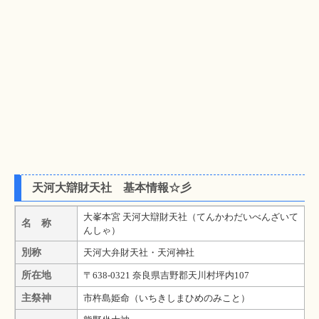
天河大辯財天社 基本情報☆彡
大峯本宮 天河大辯財天社（てんかわだいべんざいて
名 称
んしゃ）
別称
天河大弁財天社・天河神社
所在地
〒638-0321 奈良県吉野郡天川村坪内107
主祭神
市杵島姫命（いちきしまひめのみこと）