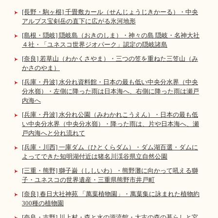
[長野・駒ヶ根] 千畳敷カール（せんじょうじきかーる）・中央
アルプス宝剣岳の直下に広がる氷河地形
[島根・隠岐] 隠岐島（おきのしま）・神々の島 隠岐・名神大社
４社・「ユネスコ世界ジオパーク」認定の隠岐諸島
[奈良] 若草山（わかくさやま）・三つの笠を重ねた三笠山（み
かさのやま）
[兵庫・丹波] 水分れ資料館・日本の最も低い中央分水界（中央
分水嶺）・左側に降った雨は日本海へ、右側に降った雨は瀬戸
内海へ
[兵庫・丹波] 水分れ公園（みわかれこうえん）・日本の最も低
い中央分水界（中央分水嶺）・降った雨は、片や日本海へ、瀬
戸内海へと分れ流れて
[兵庫・川西] 一庫ダム（ひとくらダム）・ダム湖百選・ダムに
よってできた知明湖付近は猪名川渓谷県立自然公園
[三重・熊野] 獅子巌（ししいわ）・熊野灘に向かって吼える獅
子・ユネスコの世界遺産・三重県熊野市井戸町
[奈良] 春日大社神苑 「萬葉植物園」・萬葉集に詠まれた植物約
300種の植物園
[奈良・吉野] 川上村・森と水の源流館・太古の森の暮らしと宮