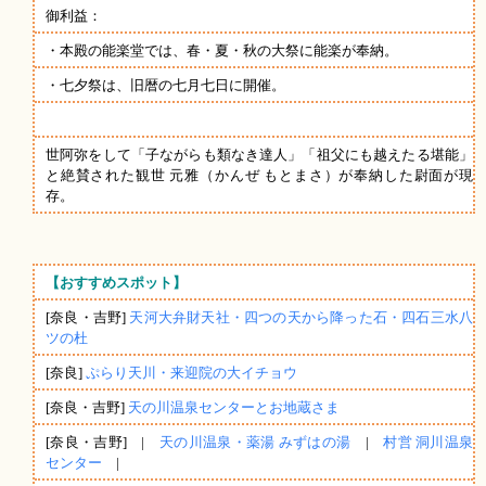
御利益：
・本殿の能楽堂では、春・夏・秋の大祭に能楽が奉納。
・七夕祭は、旧暦の七月七日に開催。
世阿弥をして「子ながらも類なき達人」「祖父にも越えたる堪能」
と絶賛された観世 元雅（かんぜ もとまさ）が奉納した尉面が現
存。
【おすすめスポット】
[奈良・吉野]
天河大弁財天社・四つの天から降った石・四石三水八
ツの杜
[奈良]
ぷらり天川・来迎院の大イチョウ
[奈良・吉野]
天の川温泉センターとお地蔵さま
[奈良・吉野] |
天の川温泉・薬湯 みずはの湯
|
村営 洞川温泉
センター
|