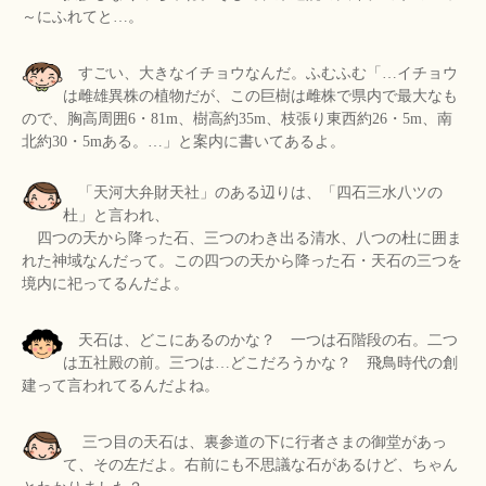
～にふれてと…。
すごい、大きなイチョウなんだ。ふむふむ「…イチョウ
は雌雄異株の植物だが、この巨樹は雌株で県内で最大なも
ので、胸高周囲6・81m、樹高約35m、枝張り東西約26・5m、南
北約30・5mある。…」と案内に書いてあるよ。
「天河大弁財天社」のある辺りは、「四石三水八ツの
杜」と言われ、
四つの天から降った石、三つのわき出る清水、八つの杜に囲ま
れた神域なんだって。この四つの天から降った石・天石の三つを
境内に祀ってるんだよ。
天石は、どこにあるのかな？ 一つは石階段の右。二つ
は五社殿の前。三つは…どこだろうかな？ 飛鳥時代の創
建って言われてるんだよね。
三つ目の天石は、裏参道の下に行者さまの御堂があっ
て、その左だよ。右前にも不思議な石があるけど、ちゃん