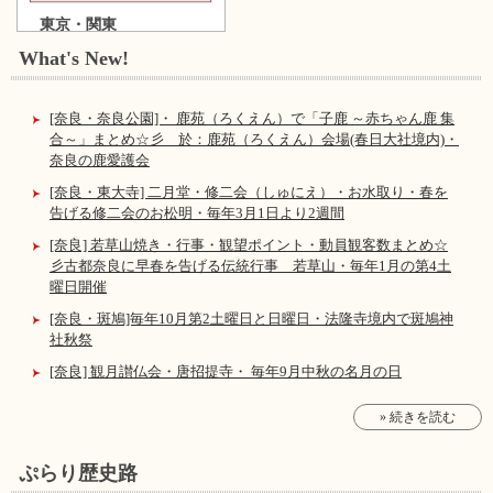
東京・関東
What's New!
[奈良・奈良公園]・ 鹿苑（ろくえん）で「子鹿 ～赤ちゃん鹿 集
合～」まとめ☆彡 於：鹿苑（ろくえん）会場(春日大社境内)・
奈良の鹿愛護会
[奈良・東大寺] 二月堂・修二会（しゅにえ）・お水取り・春を
告げる修二会のお松明・毎年3月1日より2週間
[奈良] 若草山焼き・行事・観望ポイント・動員観客数まとめ☆
彡古都奈良に早春を告げる伝統行事 若草山・毎年1月の第4土
曜日開催
[奈良・斑鳩]毎年10月第2土曜日と日曜日・法隆寺境内で斑鳩神
社秋祭
[奈良] 観月讃仏会・唐招提寺・ 毎年9月中秋の名月の日
» 続きを読む
ぷらり歴史路