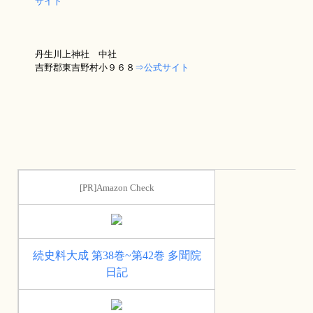
サイト
丹生川上神社 中社
吉野郡東吉野村小９６８
⇒公式サイト
[PR]Amazon Check
続史料大成 第38巻~第42巻 多聞院
日記