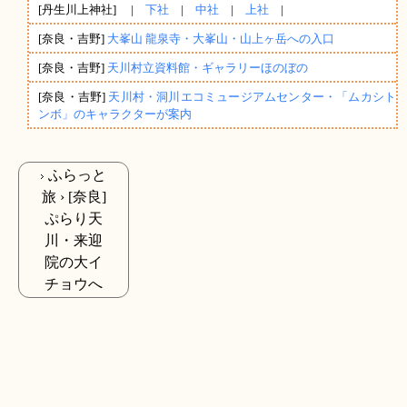
[丹生川上神社] |
下社
|
中社
|
上社
|
[奈良・吉野]
大峯山 龍泉寺・大峯山・山上ヶ岳への入口
[奈良・吉野]
天川村立資料館・ギャラリーほのぼの
[奈良・吉野]
天川村・洞川エコミュージアムセンター・「ムカシト
ンボ」のキャラクターが案内
ふらっと
旅 › [奈良]
ぷらり天
川・来迎
院の大イ
チョウへ