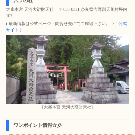
八ツの杜
大峯本宮 天河大辯財天社 〒638-0321 奈良県吉野郡天川村坪内
107
( 最新情報は公式ページ・問合せ先にてご確認下さい。⇒
公式
サイト
)
[大峯本宮 天河大辯財天社]
ワンポイント情報☆彡