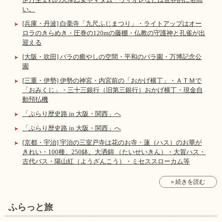
い。
[兵庫・丹波] 白毫寺「九尺ふじまつり」・ライトアップはオー
ロラのきらめき・圧巻の120mの藤棚・仏教の守護神と孔雀が出
迎える
[大阪・吹田] バラの癒やしの空間・平和のバラ園・万博記念公
園
[三重・伊勢] 伊勢の神宮・内宮前の「おかげ横丁」・ＡＴＭで
「おみくじ」・三十三銀行（旧第三銀行）おかげ横丁・現金自
動預払機
「ぷらり歴史路 in 大阪・関西」へ
「ぷらり歴史路 in 大阪・関西」へ
[京都・宇治] 宇治の三室戸寺は花のお寺・蓮（ハス）のお華が
きれい・100種、250鉢。大洒錦 （たいせいきん）・大賀ハス・
古代バス・陽山紅（ようざんこう）・ミセススローカム等
» 続きを読む
ふらっと旅