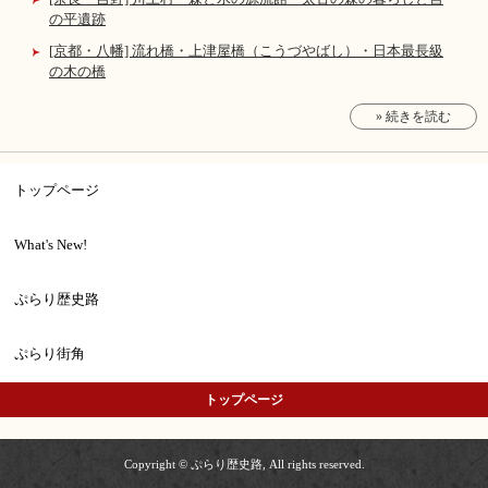
の平遺跡
[京都・八幡] 流れ橋・上津屋橋（こうづやばし）・日本最長級
の木の橋
» 続きを読む
トップページ
What's New!
ぷらり歴史路
ぷらり街角
トップページ
Copyright © ぷらり歴史路, All rights reserved.