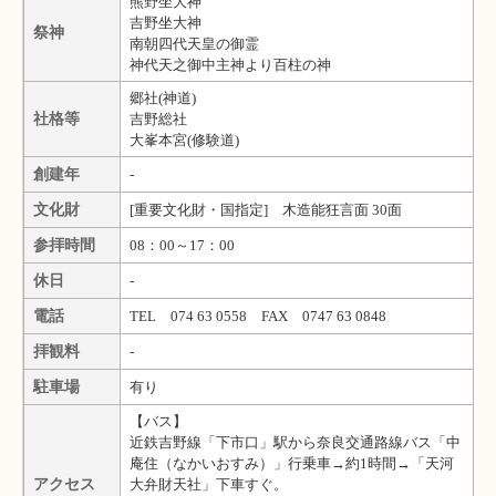
熊野坐大神
吉野坐大神
祭神
南朝四代天皇の御霊
神代天之御中主神より百柱の神
郷社(神道)
社格等
吉野総社
大峯本宮(修験道)
創建年
-
文化財
[重要文化財・国指定] 木造能狂言面 30面
参拝時間
08：00～17：00
休日
-
電話
TEL 074 63 0558 FAX 0747 63 0848
拝観料
-
駐車場
有り
【バス】
近鉄吉野線「下市口」駅から奈良交通路線バス「中
庵住（なかいおすみ）」行乗車→約1時間→「天河
アクセス
大弁財天社」下車すぐ。