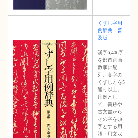
くずし字用
例辞典 普
及版
漢字6,406字
を部首別画
数順に配
列、各字の
くずし方を5
通り以上。
用例とし
て、書跡や
古文書から
その字を頭
字とする用
語・用文収