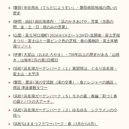
[磐田] 寺谷用水（てらだにようすい）・磐田南部地域の潤いの
歴史
[静岡・由比] 由比漁港内・「浜のかきあげや」営業（当面の
間、金・土・日・祝のみの営業）
[山梨・富士河口湖町] 2024/4/13(土)～5/26(日) 迄開催・富士芝桜
まつり・富士山と一面ピンク色の芝桜・春の風物詩・富士本栖
湖リゾート
[伊東] 大室山（おおむろやま）・700年以上の歴史がある「山焼
き」は毎年2月の第2日曜日
[浜松] 浜名湖ガーデンパーク（１）展望塔は、ぐるり浜名湖・
富士山・太平洋
[磐田・豊浜] 渚の交流館（渚の交番）・食とレジャーの施設・
併設 津波避難タワー
[浜松] 浜名湖ガーデンパーク（５）モネの庭・春編「彩づく春
の庭とバラの大アーチ」
[浜松] 浜名湖ガーデンパーク（２）ゆるゆる シクラメンの小
径へ
[浜松]はままつフラワーパーク・春（3月から6月）