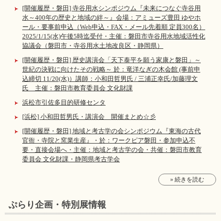
[開催履歴・磐田] 寺谷用水シンポジウム『未来につなぐ寺谷用
水～400年の歴史と地域の絆～』会場：アミューズ豊田 ゆやホ
ール・要事前申込（Web申込・FAX・メール先着順 定員300名）
2025/1/15(水)午後5時迄受付・主催：磐田市寺谷用水地域活性化
協議会（磐田市・寺谷用水土地改良区・静岡県）
[開催履歴・磐田] 歴史講演会「天下泰平を願う家康と磐田」～
世紀の決戦に向けたその戦略～ 於：竜洋なぎの木会館 (事前申
込締切 11/20(水)）講師：小和田哲男氏 / 三浦正幸氏/加藤理文
氏 主催：磐田市教育委員会 文化財課
浜松市引佐多目的研修センタ
[浜松] 小和田哲男氏・講演会 開催まとめ☆彡
[開催履歴・磐田] 地域と考古学の会シンポジウム『東海の古代
官衙・寺院と窯業生産』・於：ワークピア磐田・参加申込不
要・直接会場へ・主催：地域と考古学の会・共催：磐田市教育
委員会 文化財課・静岡県考古学会
» 続きを読む
ぷらり企画・特別展情報