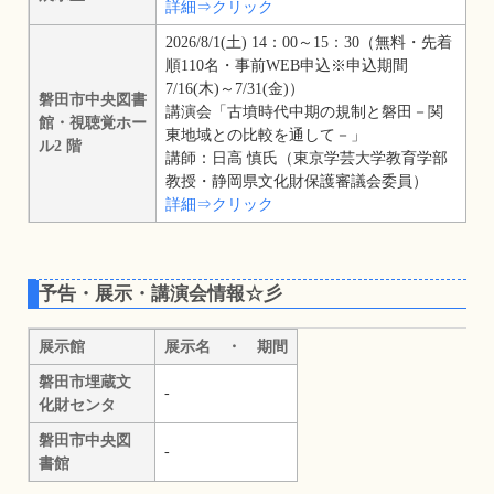
詳細⇒クリック
2026/8/1(土) 14：00～15：30（無料・先着
順110名・事前WEB申込※申込期間
7/16(木)～7/31(金)）
磐田市中央図書
講演会「古墳時代中期の規制と磐田－関
館・視聴覚ホー
東地域との比較を通して－」
ル2 階
講師：日高 慎氏（東京学芸大学教育学部
教授・静岡県文化財保護審議会委員）
詳細⇒クリック
予告・展示・講演会情報☆彡
展示館
展示名 ・ 期間
磐田市埋蔵文
-
化財センタ
磐田市中央図
-
書館