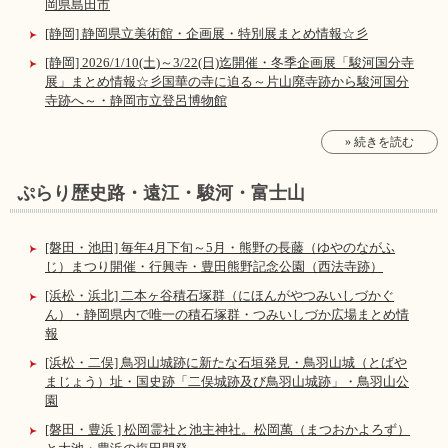
岡県島田市
[静岡] 静岡県立美術館・企画展・特別展まとめ情報☆彡
[静岡] 2026/1/10(土)～3/22(日)迄開催・冬季企画展「駿河国分寺
展」まとめ情報☆彡国華の寺に迫る～片山廃寺跡から駿河国分
寺跡へ～・静岡市立登呂博物館
» 続きを読む
ぷらり歴史路・遠江・駿河・富士山
[磐田・池田] 毎年4月下旬～5月・熊野の長藤（ゆやのながふ
じ）まつり開催・行興寺・豊田熊野記念公園（西法寺跡）
[浜松・浜北] 二本ヶ谷積石塚群（にほんがやつみいしづかぐ
ん）・静岡県内で唯一の積石塚群・つみいしづか広場まとめ情
報
[浜松・二俣] 鳥羽山城跡に新たな石垣発見・鳥羽山城（とばや
まじょう）址・国史跡「二俣城跡及び鳥羽山城跡」・鳥羽山公
園
[磐田・豊浜 ] 松岡霊社と池主神社。松岡萬（まつおかよろず）