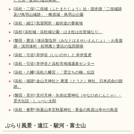
と大池・豊浜の塩田開発。
[浜松・二俣] 二俣城（ふたまたじょう）址・国史跡「二俣城跡
及び鳥羽山城跡」・蜷原城・鳥羽山公園
[浜松・細江] 気賀関所・姫街道の要衝地
[浜松] 浜松城・浜松城公園・はま松は出世城なり…
[磐田・豊浜 ] 湊浜製塩所（みなとはませいえんじょ）・お長屋
跡・浅羽湊村・松岡萬と豊浜の塩田開発
[浜松・引佐] 井伊谷（いいのや）と 井伊直虎
[浜松・引佐] 井伊谷と浜松市地域遺産センター
[浜松・八幡] 浜松八幡宮・「雲立ちの楠」伝説
[浜松・雄踏] 金山天神社と 東渡（とうと）神社。日本武命の踏
跡。
[磐田・見付] 見付天神・矢奈比賣神社（やなひめじんじゃ）・
霊犬伝説・しっぺい太郎
[浜松・春野] 秋葉山本宮秋葉神社・黄金の鳥居は幸せの鳥居
ぷらり風景・遠江・駿河・富士山