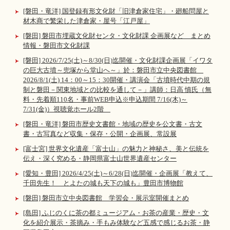
[磐田・竜洋] 国登録有形文化財「旧津倉家住宅」・廻船問屋と
材木商で繁栄した津倉家・屋号「江戸屋」
[磐田] 磐田市埋蔵文化財センタ・文化財課 企画展など まとめ
情報・磐田市文化財課
[磐田] 2026/7/25(土)～8/30(日)迄開催・文化財課企画展「イワタ
の巨大古墳～兜塚から堂山へ～」於：磐田市立中央図書館
2026/8/1(土) 14：00～15：30開催・講演会「古墳時代中期の規
制と磐田－関東地域との比較を通して－」講師：日高 慎氏（無
料・先着順110名・事前WEB申込※申込期間 7/16(木)～
7/31(金)）視聴覚ホール2階
[磐田・竜洋] 磐田市歴史文書館・地域の歴史を公文書・古文
書・古写真など収集・保存・公開・企画展、常設展
[富士宮] 世界文化遺産「富士山」の魅力と神秘さ、美と伝統を
伝え・深く究める・静岡県富士山世界遺産センター
[愛知・豊田] 2026/4/25(土)～6/28(日)迄開催・企画展「教えて、
千田先生！ とよたの城も天下の城も」豊田市博物館
[磐田] 磐田市立中央図書館 学習会・展示室開催まとめ
[島田] ふじのくに茶の都ミュージアム・お茶の産業・歴史・文
化を紹介展示・茶摘み・手もみ体験など五感で感じるお茶・静