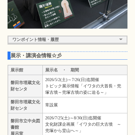
ワンポイント情報・履歴
展示・講演会情報☆彡
展示館
展示名 ・ 期間
2026/5/2(土)～7/26(日)迄開催
磐田市埋蔵文化
トピック展示情報「イワタの大首長・兜
財センタ
塚古墳～兜塚古墳の姿に迫る～」
磐田市埋蔵文化
常設展
財センタ
2026/7/25(土)～8/30(日)迄開催
磐田市立中央図
文化財課企画展「イワタの巨大古墳 ～
書館
兜塚から堂山へ～」
展示室