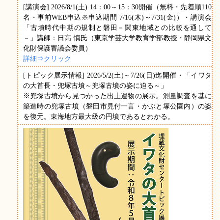
[講演会] 2026/8/1(土) 14：00～15：30開催（無料・先着順110
名・事前WEB申込※申込期間 7/16(木)～7/31(金)）・講演会
「古墳時代中期の規制と磐田－関東地域との比較を通して
－」講師：日高 慎氏（東京学芸大学教育学部教授・静岡県文
化財保護審議会委員）
詳細⇒クリック
[トピック展示情報] 2026/5/2(土)～7/26(日)迄開催・「イワタ
の大首長・兜塚古墳～兜塚古墳の姿に迫る～」
※兜塚古墳から見つかった出土遺物の展示。測量調査を基に
築造時の兜塚古墳（磐田市見付一言・かぶと塚公園内）の姿
を復元。東海地方最大級の円墳であるとわかる。