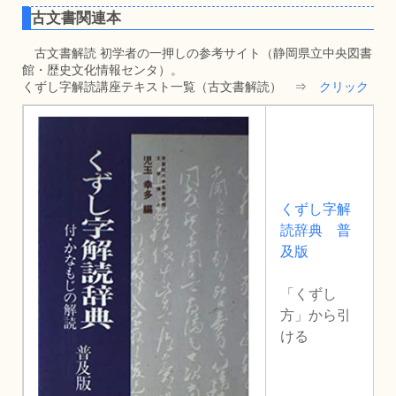
古文書関連本
古文書解読 初学者の一押しの参考サイト（静岡県立中央図書
館・歴史文化情報センタ）。
くずし字解読講座テキスト一覧（古文書解読） ⇒
クリック
くずし字解
読辞典 普
及版
「くずし
方」から引
ける