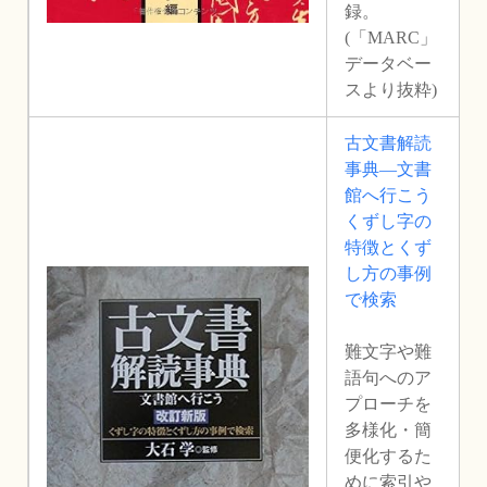
録。
(「MARC」
データベー
スより抜粋)
古文書解読
事典―文書
館へ行こう
くずし字の
特徴とくず
し方の事例
で検索
難文字や難
語句へのア
プローチを
多様化・簡
便化するた
めに索引や