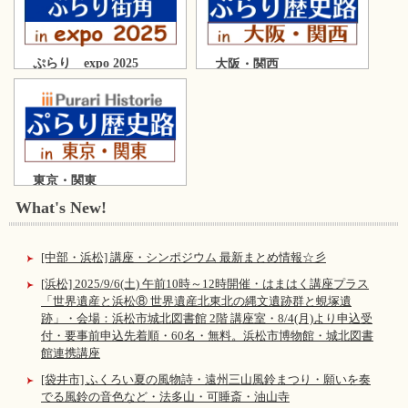
ぷらり expo 2025
大阪・関西
東京・関東
What's New!
[中部・浜松] 講座・シンポジウム 最新まとめ情報☆彡
[浜松] 2025/9/6(土) 午前10時～12時開催・はまはく講座プラス
「世界遺産と浜松⑧ 世界遺産北東北の縄文遺跡群と蜆塚遺
跡」・会場：浜松市城北図書館 2階 講座室・8/4(月)より申込受
付・要事前申込先着順・60名・無料。浜松市博物館・城北図書
館連携講座
[袋井市] ふくろい夏の風物詩・遠州三山風鈴まつり・願いを奏
でる風鈴の音色など・法多山・可睡斎・油山寺