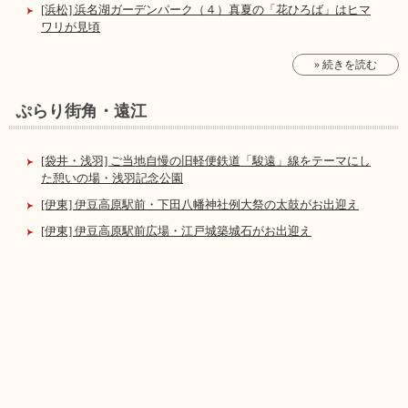
[浜松] 浜名湖ガーデンパーク（４）真夏の「花ひろば」はヒマ
ワリが見頃
» 続きを読む
ぷらり街角・遠江
[袋井・浅羽] ご当地自慢の旧軽便鉄道「駿遠」線をテーマにし
た憩いの場・浅羽記念公園
[伊東] 伊豆高原駅前・下田八幡神社例大祭の太鼓がお出迎え
[伊東] 伊豆高原駅前広場・江戸城築城石がお出迎え