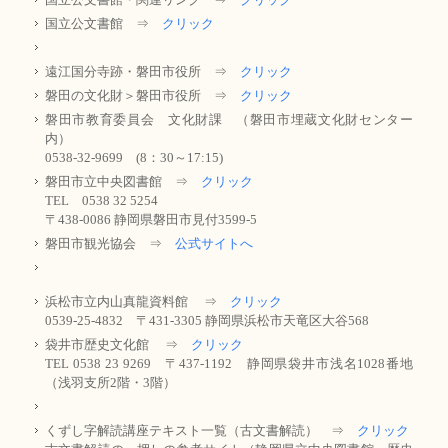
国立公文書館 ⇒
クリック
遠江国分寺跡・磐田市役所 ⇒
クリック
磐田の文化財＞磐田市役所 ⇒
クリック
磐田市教育委員会 文化財課 （磐田市埋蔵文化財センター
内）
0538-32-9699 (8：30～17:15)
磐田市立中央図書館 ⇒
クリック
TEL 0538 32 5254
〒438-0086 静岡県磐田市見付3599-5
磐田市観光協会 ⇒
公式サイトへ
浜松市立内山真龍資料館 ⇒
クリック
0539-25-4832 〒431-3305 静岡県浜松市天竜区大谷568
袋井市歴史文化館 ⇒
クリック
TEL 0538 23 9269 〒437-1192 静岡県袋井市浅名1028番地
（浅羽支所2階・3階）
くずし字解読講座テキスト一覧（古文書解読） ⇒
クリック