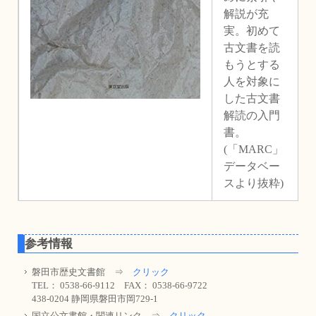
解説が充
実。初めて
古文書を読
もうとする
人を対象に
した古文書
解読の入門
書。
(「MARC」
データベー
スより抜粋)
参考情報
磐田市歴史文書館 ⇒
クリック
TEL： 0538-66-9112 FAX： 0538-66-9722
438-0204 静岡県磐田市岡729-1
国立公文書館・関連リンク ⇒
クリック