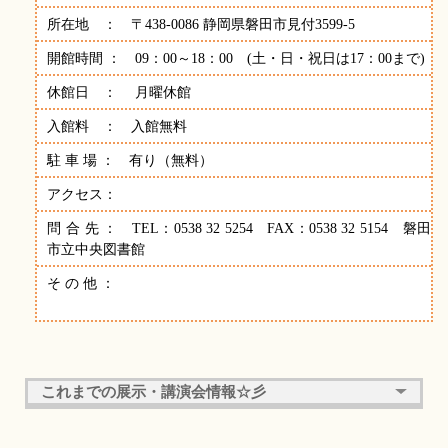
所在地 ： 〒438-0086 静岡県磐田市見付3599-5
開館時間 ： 09：00～18：00 (土・日・祝日は17：00まで)
休館日 ： 月曜休館
入館料 ： 入館無料
駐 車 場 ： 有り（無料）
アクセス：
問 合 先 ： TEL：0538 32 5254 FAX：0538 32 5154 磐田
市立中央図書館
そ の 他 ：
これまでの展示・講演会情報☆彡