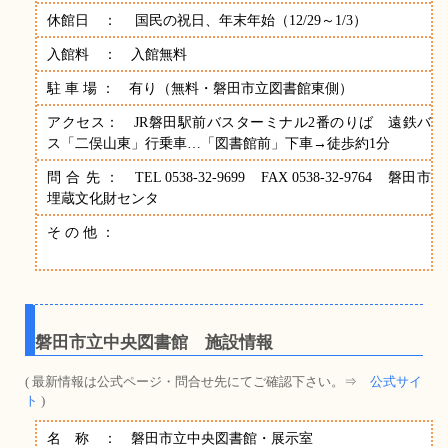
休館日 ： 国民の祝日、年末年始（12/29～1/3）
入館料 ： 入館無料
駐 車 場 ： 有り（無料・磐田市立図書館東側）
アクセス： JR磐田駅前バスターミナル2番のりば 遠鉄バ
ス「二俣山東」行乗車…「図書館前」下車→徒歩約1分
問 合 先 ： TEL 0538-32-9699 FAX 0538-32-9764 磐田市
埋蔵文化財センタ
そ の 他 ：
磐田市立中央図書館 施設情報
( 最新情報は公式ページ・問合せ先にてご確認下さい。⇒
公式サイ
ト
)
名 称 ： 磐田市立中央図書館・展示室