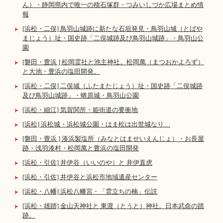
ん）・静岡県内で唯一の積石塚群・つみいしづか広場まとめ情
報
[浜松・二俣] 鳥羽山城跡に新たな石垣発見・鳥羽山城（とばや
まじょう）址・国史跡「二俣城跡及び鳥羽山城跡」・鳥羽山公
園
[磐田・豊浜 ] 松岡霊社と池主神社。松岡萬（まつおかよろず）
と大池・豊浜の塩田開発。
[浜松・二俣] 二俣城（ふたまたじょう）址・国史跡「二俣城跡
及び鳥羽山城跡」・蜷原城・鳥羽山公園
[浜松・細江] 気賀関所・姫街道の要衝地
[浜松] 浜松城・浜松城公園・はま松は出世城なり…
[磐田・豊浜 ] 湊浜製塩所（みなとはませいえんじょ）・お長屋
跡・浅羽湊村・松岡萬と豊浜の塩田開発
[浜松・引佐] 井伊谷（いいのや）と 井伊直虎
[浜松・引佐] 井伊谷と浜松市地域遺産センター
[浜松・八幡] 浜松八幡宮・「雲立ちの楠」伝説
[浜松・雄踏] 金山天神社と 東渡（とうと）神社。日本武命の踏
跡。