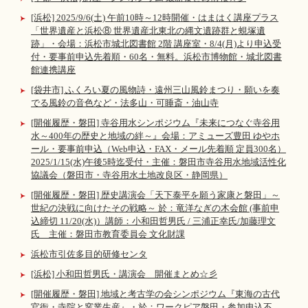
[浜松] 2025/9/6(土) 午前10時～12時開催・はまはく講座プラス
「世界遺産と浜松⑧ 世界遺産北東北の縄文遺跡群と蜆塚遺
跡」・会場：浜松市城北図書館 2階 講座室・8/4(月)より申込受
付・要事前申込先着順・60名・無料。浜松市博物館・城北図書
館連携講座
[袋井市] ふくろい夏の風物詩・遠州三山風鈴まつり・願いを奏
でる風鈴の音色など・法多山・可睡斎・油山寺
[開催履歴・磐田] 寺谷用水シンポジウム『未来につなぐ寺谷用
水～400年の歴史と地域の絆～』会場：アミューズ豊田 ゆやホ
ール・要事前申込（Web申込・FAX・メール先着順 定員300名）
2025/1/15(水)午後5時迄受付・主催：磐田市寺谷用水地域活性化
協議会（磐田市・寺谷用水土地改良区・静岡県）
[開催履歴・磐田] 歴史講演会「天下泰平を願う家康と磐田」～
世紀の決戦に向けたその戦略～ 於：竜洋なぎの木会館 (事前申
込締切 11/20(水)）講師：小和田哲男氏 / 三浦正幸氏/加藤理文
氏 主催：磐田市教育委員会 文化財課
浜松市引佐多目的研修センタ
[浜松] 小和田哲男氏・講演会 開催まとめ☆彡
[開催履歴・磐田] 地域と考古学の会シンポジウム『東海の古代
官衙・寺院と窯業生産』・於：ワークピア磐田・参加申込不