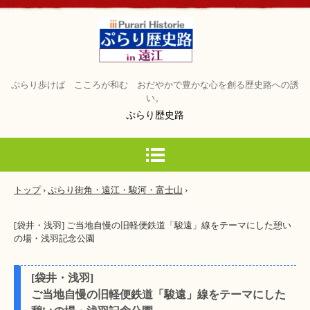
ぷらり歩けば こころが和む おだやかで豊かな心を創る歴史路への誘
い。
ぷらり歴史路
トップ
›
ぷらり街角・遠江・駿河・富士山
›
[袋井・浅羽] ご当地自慢の旧軽便鉄道「駿遠」線をテーマにした憩い
の場・浅羽記念公園
[袋井・浅羽]
ご当地自慢の旧軽便鉄道「駿遠」線をテーマにした