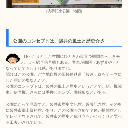
[浅羽記念公園 地図]
公園のコンセプトは、袋井の風土と歴史☆彡
ゆったりとした空間にひときわ目立つ機関車らしきモ
ノ。えっ駅？信号機もある。客車が四阿（あずまや）と
なっていておしゃれ感がありますね。
聞けばこの公園、ご当地自慢の旧軽便鉄道「駿遠」線をテーマに
した憩いの場なんだと。
公園のコンセプトは、袋井の風土と歴史ということで、駅、機関
車、信号機、さらには手押しポンプ、園銘板などがある。
公園にたって見回すと、袋井市歴史文化館、近藤記念館、その奥
に袋井市郷土資料館があり、この公園も含めて全体が博物館とし
てレイアウトされて、袋井市の歴史と成り立ちがじっくりと学べ
る工夫がされている。