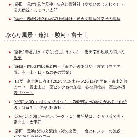
[磐田・見付] 見付天神・矢奈比賣神社（やなひめじんじゃ）・
霊犬伝説・しっぺい太郎
[浜松・春野] 秋葉山本宮秋葉神社・黄金の鳥居は幸せの鳥居
ぷらり風景・遠江・駿河・富士山
[磐田] 寺谷用水（てらだにようすい）・磐田南部地域の潤いの
歴史
[静岡・由比] 由比漁港内・「浜のかきあげや」営業（当面の
間、金・土・日・祝のみの営業）
[山梨・富士河口湖町] 2024/4/13(土)～5/26(日) 迄開催・富士芝桜
まつり・富士山と一面ピンク色の芝桜・春の風物詩・富士本栖
湖リゾート
[伊東] 大室山（おおむろやま）・700年以上の歴史がある「山焼
き」は毎年2月の第2日曜日
[浜松] 浜名湖ガーデンパーク（１）展望塔は、ぐるり浜名湖・
富士山・太平洋
[磐田・豊浜] 渚の交流館（渚の交番）・食とレジャーの施設・
併設 津波避難タワー