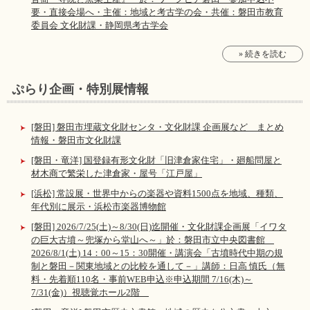
要・直接会場へ・主催：地域と考古学の会・共催：磐田市教育
委員会 文化財課・静岡県考古学会
» 続きを読む
ぷらり企画・特別展情報
[磐田] 磐田市埋蔵文化財センタ・文化財課 企画展など まとめ
情報・磐田市文化財課
[磐田・竜洋] 国登録有形文化財「旧津倉家住宅」・廻船問屋と
材木商で繁栄した津倉家・屋号「江戸屋」
[浜松] 常設展・世界中からの楽器や資料1500点を地域、種類、
年代別に展示・浜松市楽器博物館
[磐田] 2026/7/25(土)～8/30(日)迄開催・文化財課企画展「イワタ
の巨大古墳～兜塚から堂山へ～」於：磐田市立中央図書館
2026/8/1(土) 14：00～15：30開催・講演会「古墳時代中期の規
制と磐田－関東地域との比較を通して－」講師：日高 慎氏（無
料・先着順110名・事前WEB申込※申込期間 7/16(木)～
7/31(金)）視聴覚ホール2階