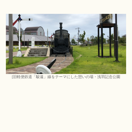
[旧軽便鉄道「駿遠」線をテーマにした憩いの場・浅羽記念公園