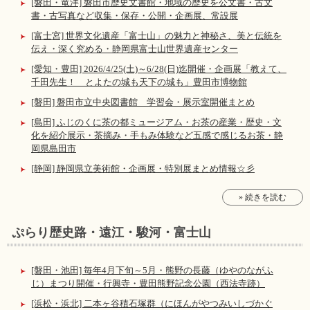
[磐田・竜洋] 磐田市歴史文書館・地域の歴史を公文書・古文
書・古写真など収集・保存・公開・企画展、常設展
[富士宮] 世界文化遺産「富士山」の魅力と神秘さ、美と伝統を
伝え・深く究める・静岡県富士山世界遺産センター
[愛知・豊田] 2026/4/25(土)～6/28(日)迄開催・企画展「教えて、
千田先生！ とよたの城も天下の城も」豊田市博物館
[磐田] 磐田市立中央図書館 学習会・展示室開催まとめ
[島田] ふじのくに茶の都ミュージアム・お茶の産業・歴史・文
化を紹介展示・茶摘み・手もみ体験など五感で感じるお茶・静
岡県島田市
[静岡] 静岡県立美術館・企画展・特別展まとめ情報☆彡
» 続きを読む
ぷらり歴史路・遠江・駿河・富士山
[磐田・池田] 毎年4月下旬～5月・熊野の長藤（ゆやのながふ
じ）まつり開催・行興寺・豊田熊野記念公園（西法寺跡）
[浜松・浜北] 二本ヶ谷積石塚群（にほんがやつみいしづかぐ