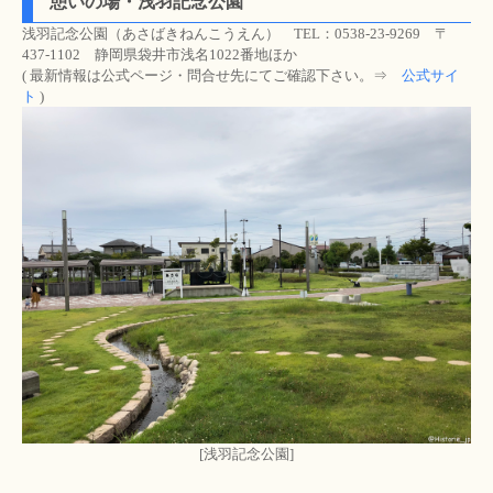
憩いの場・浅羽記念公園
浅羽記念公園（あさばきねんこうえん） TEL：0538-23-9269 〒
437-1102 静岡県袋井市浅名1022番地ほか
( 最新情報は公式ページ・問合せ先にてご確認下さい。⇒
公式サイ
ト
)
[浅羽記念公園]