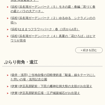
[浜松] 浜名湖ガーデンパーク（５）モネの庭・春編「彩づく春
の庭とバラの大アーチ」
[浜松] 浜名湖ガーデンパーク（２）ゆるゆる シクラメンの小
径へ
[浜松]はままつフラワーパーク・春（3月から6月）
[浜松] 浜名湖ガーデンパーク（４）真夏の「花ひろば」はヒマ
ワリが見頃
» 続きを読む
ぷらり街角・遠江
[袋井・浅羽] ご当地自慢の旧軽便鉄道「駿遠」線をテーマにし
た憩いの場・浅羽記念公園
[伊東] 伊豆高原駅前・下田八幡神社例大祭の太鼓がお出迎え
[伊東] 伊豆高原駅前広場・江戸城築城石がお出迎え