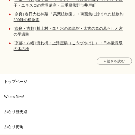
子・ユネスコの世界遺産・三重県熊野市井戸町
[奈良] 春日大社神苑 「萬葉植物園」・萬葉集に詠まれた植物約
300種の植物園
[奈良・吉野] 川上村・森と水の源流館・太古の森の暮らしと宮
の平遺跡
[京都・八幡] 流れ橋・上津屋橋（こうづやばし）・日本最長級
の木の橋
» 続きを読む
トップページ
What's New!
ぷらり歴史路
ぷらり街角