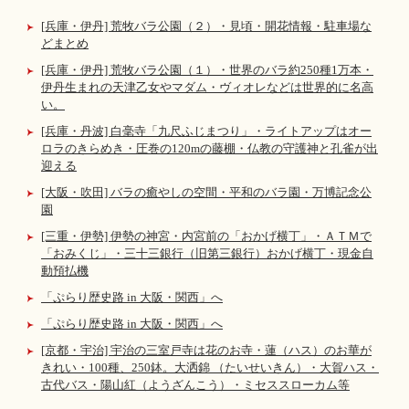
[兵庫・伊丹] 荒牧バラ公園（２）・見頃・開花情報・駐車場な
どまとめ
[兵庫・伊丹] 荒牧バラ公園（１）・世界のバラ約250種1万本・
伊丹生まれの天津乙女やマダム・ヴィオレなどは世界的に名高
い。
[兵庫・丹波] 白毫寺「九尺ふじまつり」・ライトアップはオー
ロラのきらめき・圧巻の120mの藤棚・仏教の守護神と孔雀が出
迎える
[大阪・吹田] バラの癒やしの空間・平和のバラ園・万博記念公
園
[三重・伊勢] 伊勢の神宮・内宮前の「おかげ横丁」・ＡＴＭで
「おみくじ」・三十三銀行（旧第三銀行）おかげ横丁・現金自
動預払機
「ぷらり歴史路 in 大阪・関西」へ
「ぷらり歴史路 in 大阪・関西」へ
[京都・宇治] 宇治の三室戸寺は花のお寺・蓮（ハス）のお華が
きれい・100種、250鉢。大洒錦 （たいせいきん）・大賀ハス・
古代バス・陽山紅（ようざんこう）・ミセススローカム等