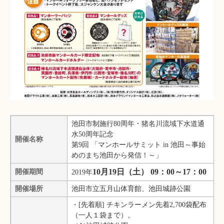
池田市制施行80周年・猪名川流域下水道通
水50周年記念
開催名称
第9回 「マンホールサミット in 池田～事始
めのまち池田から発信！～」
10月19日（土） 09：00～17：00
開催期間
2019年
開催場所
池田市立五月山体育館、池田城跡公園
・[先着順] チキンラーメン先着2,700袋配布
（一人１袋まで）。