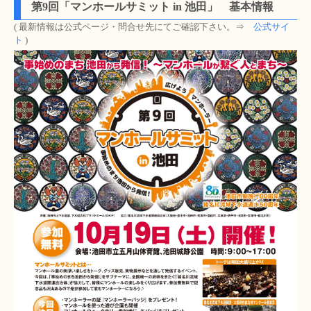
第9回「マンホールサミット in 池田」 基本情報
( 最新情報は公式ページ・問合せ先にてご確認下さい。⇒
公式サイ
ト
)