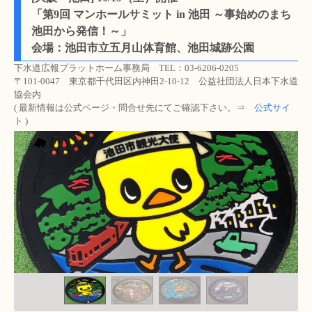
「第9回 マンホールサミット in 池田 ～事始めのまち
池田から発信！～」
会場：池田市立五月山体育館、池田城跡公園
下水道広報プラットホーム事務局 TEL：03-6206-0205
〒101-0047 東京都千代田区内神田2-10-12 公益社団法人日本下水道
協会内
( 最新情報は公式ページ・問合せ先にてご確認下さい。⇒
公式サイ
ト
)