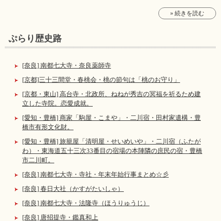
» 続きを読む
ぷらり歴史路
[奈良] 南都七大寺・奈良薬師寺
[京都]三十三間堂・春桃会・桃の節句は「桃のお守り」
[京都・東山] 高台寺・北政所、ねねが秀吉の冥福を祈るため建
立した寺院。恋愛成就。
[愛知・豊橋] 商家「駒屋・こまや」・二川宿・田村家遺構・豊
橋市有形文化財。
[愛知・豊橋] 旅籠屋「清明屋・せいめいや」・二川宿（ふたが
わ）・東海道五十三次33番目の宿場の本陣隣の庶民の宿・豊橋
市二川町。
[奈良] 南都七大寺・寺社・年末年始行事まとめ☆彡
[奈良] 春日大社（かすがたいしゃ）
[奈良] 南都七大寺・法隆寺（ほうりゅうじ）
[奈良] 唐招提寺・鑑真和上