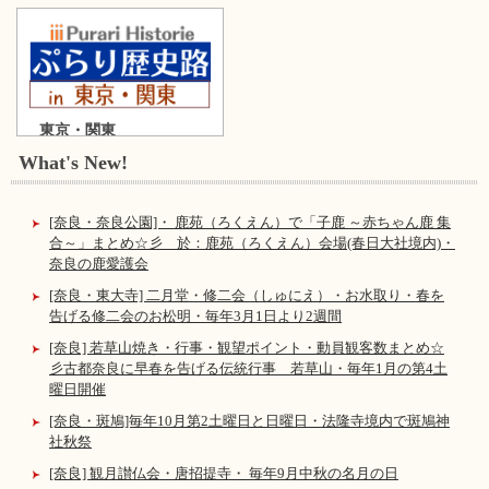
東京・関東
What's New!
[奈良・奈良公園]・ 鹿苑（ろくえん）で「子鹿 ～赤ちゃん鹿 集
合～」まとめ☆彡 於：鹿苑（ろくえん）会場(春日大社境内)・
奈良の鹿愛護会
[奈良・東大寺] 二月堂・修二会（しゅにえ）・お水取り・春を
告げる修二会のお松明・毎年3月1日より2週間
[奈良] 若草山焼き・行事・観望ポイント・動員観客数まとめ☆
彡古都奈良に早春を告げる伝統行事 若草山・毎年1月の第4土
曜日開催
[奈良・斑鳩]毎年10月第2土曜日と日曜日・法隆寺境内で斑鳩神
社秋祭
[奈良] 観月讃仏会・唐招提寺・ 毎年9月中秋の名月の日