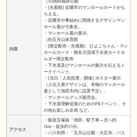
（A)池田城跡公園
・[先着順] 近隣市のマンホールカードがも
らえる。
・近隣市や事始めに関係するデザインマン
ホール蓋が大集合。
・マンホール蓋の展示。
（B)五月山体育館
・[限定配布・先着順] ひよこちゃん・マン
内容
ホールカード・猪名川流域下水道カードホ
ルダー限定配布
・下水道及びマンホールの魅力を伝えるト
ークイベント。
・[当日「人気投票」開催] ポスター展示
（上位入賞デザインは、本物のマンホール
蓋として池田市内に設置予定）。
・マンホールグッズ販売会。
・下水道理解促進のためのPRイベント、そ
の他お楽しみ企画 など。
・阪急宝塚線「池田」駅下車→北へ約
1km・徒歩約15分。
アクセス
・バス利用：「五月山公園・大広寺」バス