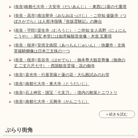
[奈良]南都七大寺・大安寺（だいあんじ）・東西に2基の七重塔
[奈良・高市] 南法華寺（みなみほっけじ）・ご存知 壷阪寺（つ
ぼさかでら）は人形浄瑠璃『壺坂霊験記』の舞台
[奈良・宇陀] 室生寺（むろうじ）・ご存知 女人高野（にょにん
こうや）・国宝 本堂には如意輪観音坐像・木造 五重塔
[奈良・桜井] 安倍文殊院（あべもんじゅいん）・快慶作・文殊
菩薩騎獅像は日本三文殊の一つ
[奈良・桜井] 長谷寺（はせでら）・御本尊大観音尊像（御身の
丈 二丈六尺七寸）・西国観音霊場・花の御寺
[奈良] 喜光寺・行基菩薩と蓮の花・大仏殿試みのお堂
[奈良] 南都七大寺・東大寺（とうだいじ）
[奈良] 石上神宮・国宝「七支刀」・境内の散策とニワトリ
[奈良] 南都七大寺・元興寺（がんごうじ）
» 続きを読む
ぷらり街角