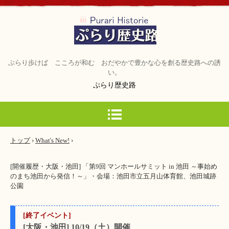
ぷらり歩けば こころが和む おだやかで豊かな心を創る歴史路への誘
い。
ぷらり歴史路
トップ
›
What's New!
›
[開催履歴・大阪・池田] 「第9回 マンホールサミット in 池田 ～事始め
のまち池田から発信！～」・会場：池田市立五月山体育館、池田城跡
公園
[終了イベント]
[大阪・池田] 10/19（土）開催