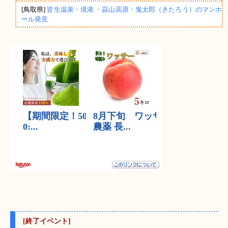
[鳥取県]
皆生温泉・境港 ・蒜山高原・鬼太郎（きたろう）のマンホ
ール発見
[終了イベント]