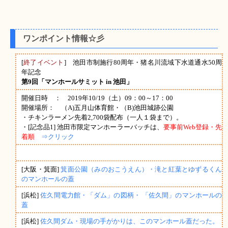
ワンポイント情報☆彡
[
終了イベント
] 池田市制施行80周年・猪名川流域下水道通水50周
年記念
第9回「マンホールサミット in 池田」
開催日時 ： 2019年10/19（土）09：00～17：00
開催場所： （A)五月山体育館・（B)池田城跡公園
・チキンラーメン先着2,700袋配布（一人１袋まで）。
・[記念品1] 池田市限定マンホーラーバッチは、
要事前Web登録・先
着順
⇒クリック
[大阪・箕面]
箕面公園（みのおこうえん）・滝と紅葉とゆずるくん
のマンホールの蓋
[浜松]
佐久間電力館・「ダム」の図柄・ 「佐久間」のマンホールの
蓋
[浜松]
佐久間ダム・現場の手がかりは、このマンホール蓋だった。