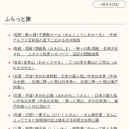
» 続きを読む
ふらっと旅
[長野・駒ヶ根] 千畳敷カール（せんじょうじきかーる）・中央
アルプス宝剣岳の直下に広がる氷河地形
[島根・隠岐] 隠岐島（おきのしま）・神々の島 隠岐・名神大社
４社・「ユネスコ世界ジオパーク」認定の隠岐諸島
[奈良] 若草山（わかくさやま）・三つの笠を重ねた三笠山（み
かさのやま）
[兵庫・丹波] 水分れ資料館・日本の最も低い中央分水界（中央
分水嶺）・左側に降った雨は日本海へ、右側に降った雨は瀬戸
内海へ
[兵庫・丹波] 水分れ公園（みわかれこうえん）・日本の最も低
い中央分水界（中央分水嶺）・降った雨は、片や日本海へ、瀬
戸内海へと分れ流れて
[兵庫・川西] 一庫ダム（ひとくらダム）・ダム湖百選・ダムに
よってできた知明湖付近は猪名川渓谷県立自然公園
[三重・熊野] 獅子巌（ししいわ）・熊野灘に向かって吼える獅