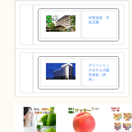
伏尾温泉 不
死王閣
グリーンリッ
チホテル大阪
空港前（伊
丹）