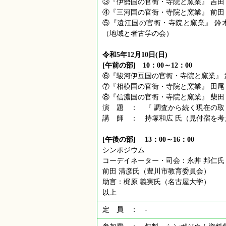
③『伊勢国の官衙・寺院と窯業』 吉田
④『三河国の官衙・寺院と窯業』 前田
⑤『遠江国の官衙・寺院と窯業』 鈴木
（地域と者古学の会）
令和5年12月10日(日)
[午前の部] 10：00～12：00
⑥『駿河伊豆国の官衙・寺院と窯業』 
⑦『相模国の官衙・寺院と窯業』 田尾
⑧『信濃国の官衙・寺院と窯業』 柴田
演 題 ： 『 調査から続く現在の取
講 師 ： 持塚和広 氏（見付宿を
[午後の部] 13：00～16：00
シンポジウム
コーデイネーター・司会：永丼 邦仁
前田 清彦氏（豊川市教育委員会）
助言：梶原 義実氏（名古屋大学）
以上
定 員 ： -