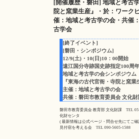
[開催履歴・磐田] 地域と考
院と窯業生産』・於：ワーク
催：地域と考古学の会・共催：
古学会
[終了イベント]
[磐田・シンポジウム]
12/9(土)・10(日)10：00開始
遠江国分寺跡国史跡指定100周
地域と考古学の会シンポジウム
『東海の古代官衙・寺院と窯業
主催：地域と考古学の会
共催：磐田市教育委員会 文化
磐田市教育委員会 教育部 文化財課 TEL 0538-
化財センタ
( 最新情報は公式ページ・問合せ先にてご確
見付宿を考える会 TEL 090-5605-1588