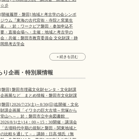
☆彡
[開催履歴・磐田] 地域と考古学の会シンポ
ジウム『東海の古代官衙・寺院と窯業生
産』・於：ワークピア磐田・参加申込不
要・直接会場へ・主催：地域と考古学の
会・共催：磐田市教育委員会 文化財課・静
岡県考古学会
» 続きを読む
らり企画・特別展情報
[磐田] 磐田市埋蔵文化財センタ・文化財課
企画展など まとめ情報・磐田市文化財課
[磐田] 2026/7/25(土)～8/30(日)迄開催・文化
財課企画展「イワタの巨大古墳～兜塚から
堂山へ～」於：磐田市立中央図書館
2026/8/1(土) 14：00～15：30開催・講演会
「古墳時代中期の規制と磐田－関東地域と
の比較を通して－」講師：日高 慎氏（無