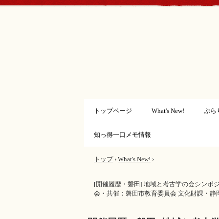
トップページ
What's New!
ぷら
知っ得一口メモ情報
トップ
›
What's New!
›
[開催履歴・磐田] 地域と考古学の会シン
会・共催：磐田市教育委員会 文化財課・静