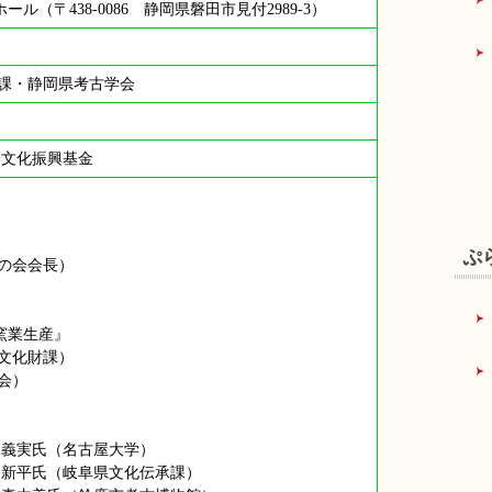
（〒438-0086 静岡県磐田市見付2989-3）
財課・静岡県考古学会
一文化振興基金
ぷ
の会会長）
』
窯業生産』
文化財課）
会）
 義実氏（名古屋大学）
 新平氏（岐阜県文化伝承課）