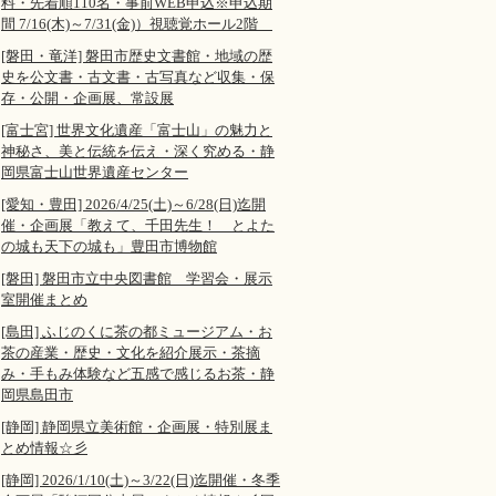
料・先着順110名・事前WEB申込※申込期
間 7/16(木)～7/31(金)）視聴覚ホール2階
[磐田・竜洋] 磐田市歴史文書館・地域の歴
史を公文書・古文書・古写真など収集・保
存・公開・企画展、常設展
[富士宮] 世界文化遺産「富士山」の魅力と
神秘さ、美と伝統を伝え・深く究める・静
岡県富士山世界遺産センター
[愛知・豊田] 2026/4/25(土)～6/28(日)迄開
催・企画展「教えて、千田先生！ とよた
の城も天下の城も」豊田市博物館
[磐田] 磐田市立中央図書館 学習会・展示
室開催まとめ
[島田] ふじのくに茶の都ミュージアム・お
茶の産業・歴史・文化を紹介展示・茶摘
み・手もみ体験など五感で感じるお茶・静
岡県島田市
[静岡] 静岡県立美術館・企画展・特別展ま
とめ情報☆彡
[静岡] 2026/1/10(土)～3/22(日)迄開催・冬季