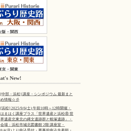
大阪・関西
東京・関東
at's New!
[中部・浜松] 講座・シンポジウム 最新まと
め情報☆彡
[浜松] 2025/9/6(土) 午前10時～12時開催・
はまはく講座プラス「世界遺産と浜松⑧ 世
界遺産北東北の縄文遺跡群と蜆塚遺跡」・
会場：浜松市城北図書館 2階 講座室・
8/4(月)より申込受付・要事前申込先着順・