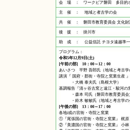
会 場 ： ワークピア磐田 多目的ホール
主 催 ： 地域と者古学の会
共 催 ： 磐田市教育委員会 文化
後 援 ： 掛川市
助 成 ： 公益信託 チヨタ遠越準
プログラム：
令和5年12月9日(土)
[午前の部] 10：00～12：00
あいさつ 平野 吾郎氏（地域と考古学
講演『 国府・郡衙・寺院と窯業生産 
・大橋 泰夫氏（島根大学）
基調報告『清ヶ谷古窯と遠江・駿河の
・森本 司氏（磐田市教育委員会
・鈴木 敏敏氏（地域と考古学の
[午後の部] 13：00～17：00
各地i或の宮衙・寺院と窯業
①『尾張国の官衙・寺院と窯業』 梶原
②『美濃国の官衙・寺院と窯業』 小林