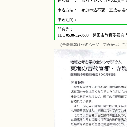
参加費 ： 無料・シンポジウム資料
申込方法： 参加申込不要・直接会場
申込期間： -
問合先：
TEL 0538-32-9699 磐田市教育委員
( 最新情報は公式ページ・問合せ先にて