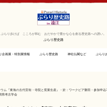
ぷらり歩けば こころが和む おだやかで豊かな心を創る歴史路への誘い。
ぷらり歴史路
り企画展・特別展情報
ぷらり歴史路
神社仏閣など
ぷらり
ポジウム『東海の古代官衙・寺院と窯業生産』・於：ワークピア磐田・参加申
岡県考古学会