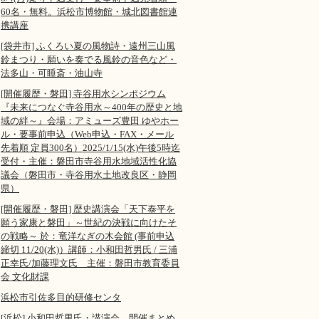
60名・無料。浜松市博物館・城北図書館連
携講座
[袋井市] ふくろい夏の風物詩・遠州三山風
鈴まつり・願いを奏でる風鈴の音色など・
法多山・可睡斎・油山寺
[開催履歴・磐田] 寺谷用水シンポジウム
『未来につなぐ寺谷用水～400年の歴史と地
域の絆～』会場：アミューズ豊田 ゆやホー
ル・要事前申込（Web申込・FAX・メール
先着順 定員300名）2025/1/15(水)午後5時迄
受付・主催：磐田市寺谷用水地域活性化協
議会（磐田市・寺谷用水土地改良区・静岡
県）
[開催履歴・磐田] 歴史講演会「天下泰平を
願う家康と磐田」～世紀の決戦に向けたそ
の戦略～ 於：竜洋なぎの木会館 (事前申込
締切 11/20(水)）講師：小和田哲男氏 / 三浦
正幸氏/加藤理文氏 主催：磐田市教育委員
会 文化財課
浜松市引佐多目的研修センタ
[浜松] 小和田哲男氏・講演会 開催まとめ