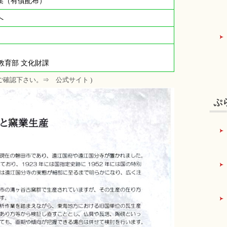
集（有償配布）
へ
会 教育部 文化財課
ご確認下さい。⇒ 公式サイト )
ぷ