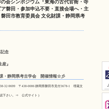
古学の会シンポジウム『東海の古代官衙・寺
ピア磐田・参加申込不要・直接会場へ・主
磐田市教育委員会 文化財課・静岡県考
年記念
生産』
財課・静岡県考古学会 開催情報☆彡
32-9699 〒438-0086 静岡県磐田市見付3678-1 埋蔵文
認下さい。⇒ 公式サイト )