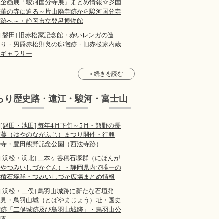
企画展「駿河国分寺展」まとめ情報☆彡国
華の寺に迫る～片山廃寺跡から駿河国分寺
跡へ～・静岡市立登呂博物館
[磐田] 旧赤松家記念館・赤いレンガの造
り・男爵赤松則良の邸宅跡・旧赤松家内蔵
ギャラリー
» 続きを読む
らり歴史路・遠江・駿河・富士山
[磐田・池田] 毎年4月下旬～5月・熊野の長
藤（ゆやのながふじ）まつり開催・行興
寺・豊田熊野記念公園（西法寺跡）
[浜松・浜北] 二本ヶ谷積石塚群（にほんが
やつみいしづかぐん）・静岡県内で唯一の
積石塚群・つみいしづか広場まとめ情報
[浜松・二俣] 鳥羽山城跡に新たな石垣発
見・鳥羽山城（とばやまじょう）址・国史
跡「二俣城跡及び鳥羽山城跡」・鳥羽山公
園