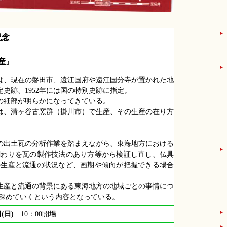
記念
産』
は、現在の磐田市、遠江国府や遠江国分寺が置かれた地
定史跡、1952年には国の特別史跡に指定。
の細部が明らかになってきている。
は、清ヶ谷古窯群（掛川市）で生産、その生産の在り方
の出土瓦の分析作業を踏まえながら、東海地方における
関わりを瓦の製作技法のあり方等から検証し直し、仏具
の生産と流通の状況など、画期や傾向が把握できる場合
生産と流通の背景にある東海地方の地域ごとの事情につ
を深めていくという内容となっている。
日(日)
10：00開場