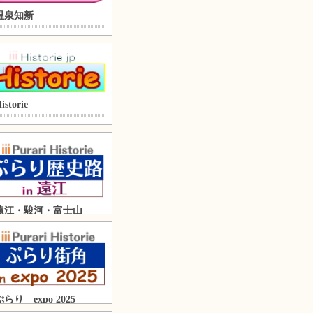
温泉知新
istorie
遠江・駿河・富士山
ぷらり expo 2025