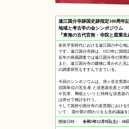
遠江国分寺跡国史跡指定100周年
地域と考古学の会シンポジウム
『東海の古代官衙・寺院と窯業生
奈良平安時代における遠江国の中心地
です。遠江国分寺跡は、1923年に国指
近年の発掘調査では遠江国分寺の実態
また、遠江国分寺の建物に葺かれた瓦
の調査研究もすすんできている。
今回のシンポジウムは、清ヶ谷古窯群
旧国単位の瓦生産 と須恵器生産との
や瓦塔、陶硯といつ た特殊な須恵器
は併せて検討を行う。
そして国府や国分寺の造営期における
いて、 国や郡の関わりをも含め議論
開催日時：
令和5年12月9日(土)・10