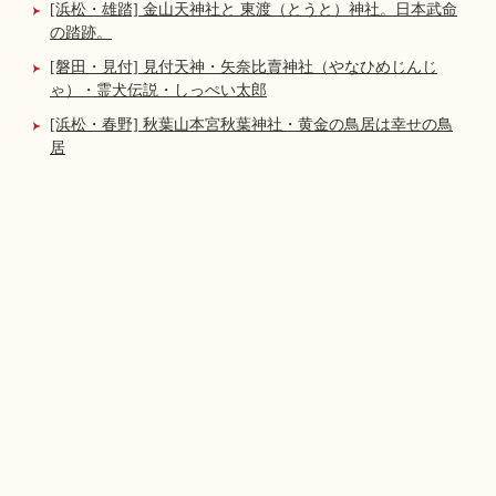
[浜松・雄踏] 金山天神社と 東渡（とうと）神社。日本武命
の踏跡。
[磐田・見付] 見付天神・矢奈比賣神社（やなひめじんじ
ゃ）・霊犬伝説・しっぺい太郎
[浜松・春野] 秋葉山本宮秋葉神社・黄金の鳥居は幸せの鳥
居