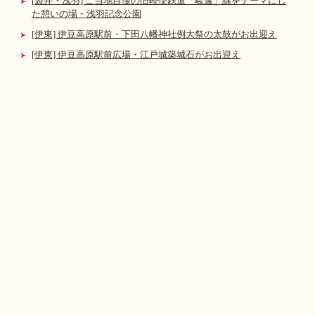
[袋井・浅羽] ご当地自慢の旧軽便鉄道「駿遠」線をテーマにし
た憩いの場・浅羽記念公園
[伊東] 伊豆高原駅前・下田八幡神社例大祭の太鼓がお出迎え
[伊東] 伊豆高原駅前広場・江戸城築城石がお出迎え