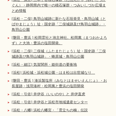
ぐん）・静岡県内で唯一の積石塚群・つみいしづか広場ま
とめ情報
[浜松・二俣] 鳥羽山城跡に新たな石垣発見・鳥羽山城（と
ばやまじょう）址・国史跡「二俣城跡及び鳥羽山城跡」・
鳥羽山公園
[磐田・豊浜 ] 松岡霊社と池主神社。松岡萬（まつおかよろ
ず）と大池・豊浜の塩田開発。
[浜松・二俣] 二俣城（ふたまたじょう）址・国史跡「二俣
城跡及び鳥羽山城跡」・蜷原城・鳥羽山公園
[浜松・細江] 気賀関所・姫街道の要衝地
[浜松] 浜松城・浜松城公園・はま松は出世城なり…
[磐田・豊浜 ] 湊浜製塩所（みなとはませいえんじょ）・お
長屋跡・浅羽湊村・松岡萬と豊浜の塩田開発
[浜松・引佐] 井伊谷（いいのや）と 井伊直虎
[浜松・引佐] 井伊谷と浜松市地域遺産センター
[浜松・八幡] 浜松八幡宮・「雲立ちの楠」伝説