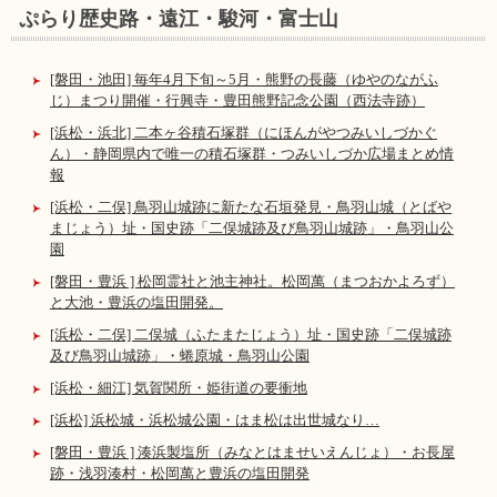
ぷらり歴史路・遠江・駿河・富士山
[磐田・池田] 毎年4月下旬～5月・熊野の長藤（ゆやのながふ
じ）まつり開催・行興寺・豊田熊野記念公園（西法寺跡）
[浜松・浜北] 二本ヶ谷積石塚群（にほんがやつみいしづかぐ
ん）・静岡県内で唯一の積石塚群・つみいしづか広場まとめ情
報
[浜松・二俣] 鳥羽山城跡に新たな石垣発見・鳥羽山城（とばや
まじょう）址・国史跡「二俣城跡及び鳥羽山城跡」・鳥羽山公
園
[磐田・豊浜 ] 松岡霊社と池主神社。松岡萬（まつおかよろず）
と大池・豊浜の塩田開発。
[浜松・二俣] 二俣城（ふたまたじょう）址・国史跡「二俣城跡
及び鳥羽山城跡」・蜷原城・鳥羽山公園
[浜松・細江] 気賀関所・姫街道の要衝地
[浜松] 浜松城・浜松城公園・はま松は出世城なり…
[磐田・豊浜 ] 湊浜製塩所（みなとはませいえんじょ）・お長屋
跡・浅羽湊村・松岡萬と豊浜の塩田開発