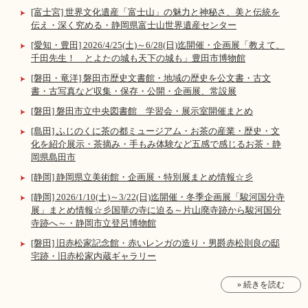
[富士宮] 世界文化遺産「富士山」の魅力と神秘さ、美と伝統を
伝え・深く究める・静岡県富士山世界遺産センター
[愛知・豊田] 2026/4/25(土)～6/28(日)迄開催・企画展「教えて、
千田先生！ とよたの城も天下の城も」豊田市博物館
[磐田・竜洋] 磐田市歴史文書館・地域の歴史を公文書・古文
書・古写真など収集・保存・公開・企画展、常設展
[磐田] 磐田市立中央図書館 学習会・展示室開催まとめ
[島田] ふじのくに茶の都ミュージアム・お茶の産業・歴史・文
化を紹介展示・茶摘み・手もみ体験など五感で感じるお茶・静
岡県島田市
[静岡] 静岡県立美術館・企画展・特別展まとめ情報☆彡
[静岡] 2026/1/10(土)～3/22(日)迄開催・冬季企画展「駿河国分寺
展」まとめ情報☆彡国華の寺に迫る～片山廃寺跡から駿河国分
寺跡へ～・静岡市立登呂博物館
[磐田] 旧赤松家記念館・赤いレンガの造り・男爵赤松則良の邸
宅跡・旧赤松家内蔵ギャラリー
» 続きを読む