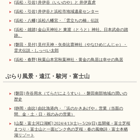
[浜松・引佐] 井伊谷（いいのや）と 井伊直虎
[浜松・引佐] 井伊谷と浜松市地域遺産センター
[浜松・八幡] 浜松八幡宮・「雲立ちの楠」伝説
[浜松・雄踏] 金山天神社と 東渡（とうと）神社。日本武命の踏
跡。
[磐田・見付] 見付天神・矢奈比賣神社（やなひめじんじゃ）・
霊犬伝説・しっぺい太郎
[浜松・春野] 秋葉山本宮秋葉神社・黄金の鳥居は幸せの鳥居
ぷらり風景・遠江・駿河・富士山
[磐田] 寺谷用水（てらだにようすい）・磐田南部地域の潤いの
歴史
[静岡・由比] 由比漁港内・「浜のかきあげや」営業（当面の
間、金・土・日・祝のみの営業）
[山梨・富士河口湖町] 2024/4/13(土)～5/26(日) 迄開催・富士芝桜
まつり・富士山と一面ピンク色の芝桜・春の風物詩・富士本栖
湖リゾート