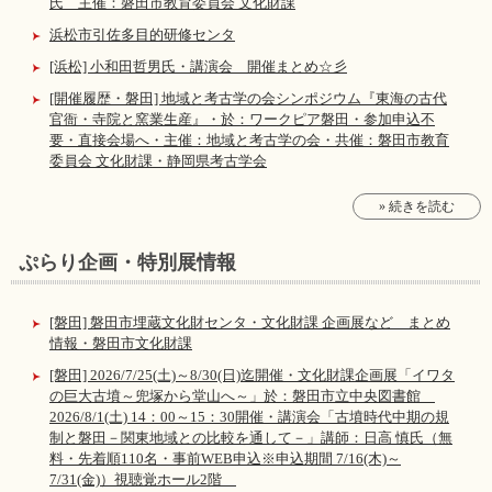
氏 主催：磐田市教育委員会 文化財課
浜松市引佐多目的研修センタ
[浜松] 小和田哲男氏・講演会 開催まとめ☆彡
[開催履歴・磐田] 地域と考古学の会シンポジウム『東海の古代
官衙・寺院と窯業生産』・於：ワークピア磐田・参加申込不
要・直接会場へ・主催：地域と考古学の会・共催：磐田市教育
委員会 文化財課・静岡県考古学会
» 続きを読む
ぷらり企画・特別展情報
[磐田] 磐田市埋蔵文化財センタ・文化財課 企画展など まとめ
情報・磐田市文化財課
[磐田] 2026/7/25(土)～8/30(日)迄開催・文化財課企画展「イワタ
の巨大古墳～兜塚から堂山へ～」於：磐田市立中央図書館
2026/8/1(土) 14：00～15：30開催・講演会「古墳時代中期の規
制と磐田－関東地域との比較を通して－」講師：日高 慎氏（無
料・先着順110名・事前WEB申込※申込期間 7/16(木)～
7/31(金)）視聴覚ホール2階