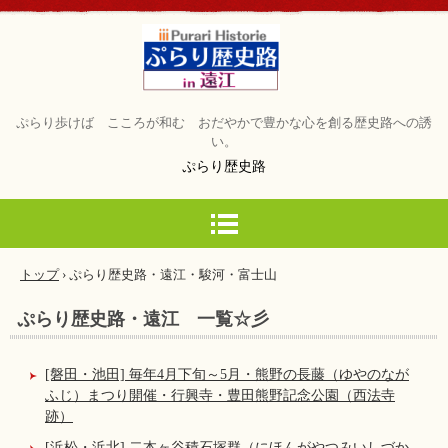
ぷらり歩けば こころが和む おだやかで豊かな心を創る歴史路への誘
い。
ぷらり歴史路
トップ
›
ぷらり歴史路・遠江・駿河・富士山
ぷらり歴史路・遠江 一覧☆彡
[磐田・池田] 毎年4月下旬～5月・熊野の長藤（ゆやのなが
ふじ）まつり開催・行興寺・豊田熊野記念公園（西法寺
跡）
[浜松・浜北] 二本ヶ谷積石塚群（にほんがやつみいしづか