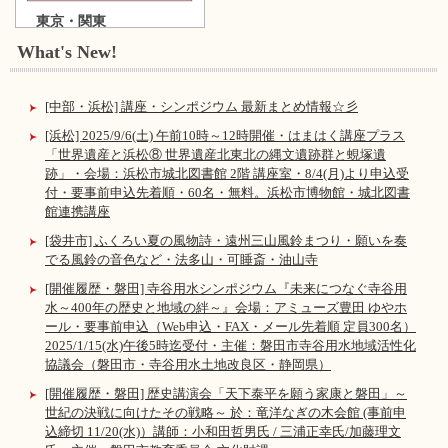
東京・関東
What's New!
[中部・浜松] 講座・シンポジウム 最新まとめ情報☆彡
[浜松] 2025/9/6(土) 午前10時～12時開催・はまはく講座プラス
「世界遺産と浜松⑧ 世界遺産北東北の縄文遺跡群と蜆塚遺
跡」・会場：浜松市城北図書館 2階 講座室・8/4(月)より申込受
付・要事前申込先着順・60名・無料。浜松市博物館・城北図書
館連携講座
[袋井市] ふくろい夏の風物詩・遠州三山風鈴まつり・願いを奏
でる風鈴の音色など・法多山・可睡斎・油山寺
[開催履歴・磐田] 寺谷用水シンポジウム『未来につなぐ寺谷用
水～400年の歴史と地域の絆～』会場：アミューズ豊田 ゆやホ
ール・要事前申込（Web申込・FAX・メール先着順 定員300名）
2025/1/15(水)午後5時迄受付・主催：磐田市寺谷用水地域活性化
協議会（磐田市・寺谷用水土地改良区・静岡県）
[開催履歴・磐田] 歴史講演会「天下泰平を願う家康と磐田」～
世紀の決戦に向けたその戦略～ 於：竜洋なぎの木会館 (事前申
込締切 11/20(水)）講師：小和田哲男氏 / 三浦正幸氏/加藤理文