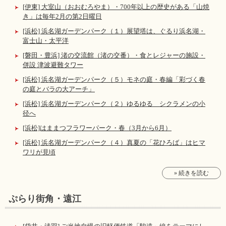
[伊東] 大室山（おおむろやま）・700年以上の歴史がある「山焼
き」は毎年2月の第2日曜日
[浜松] 浜名湖ガーデンパーク（１）展望塔は、ぐるり浜名湖・
富士山・太平洋
[磐田・豊浜] 渚の交流館（渚の交番）・食とレジャーの施設・
併設 津波避難タワー
[浜松] 浜名湖ガーデンパーク（５）モネの庭・春編「彩づく春
の庭とバラの大アーチ」
[浜松] 浜名湖ガーデンパーク（２）ゆるゆる シクラメンの小
径へ
[浜松]はままつフラワーパーク・春（3月から6月）
[浜松] 浜名湖ガーデンパーク（４）真夏の「花ひろば」はヒマ
ワリが見頃
» 続きを読む
ぷらり街角・遠江