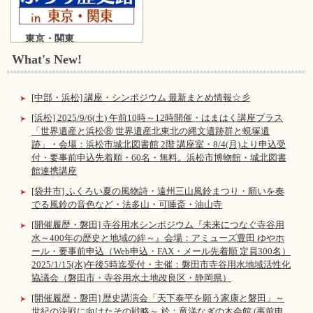
東京・関東
What's New!
[中部・浜松] 講座・シンポジウム 最新まとめ情報☆彡
[浜松] 2025/9/6(土) 午前10時～12時開催・はまはく講座プラス
「世界遺産と浜松⑧ 世界遺産北東北の縄文遺跡群と蜆塚遺
跡」・会場：浜松市城北図書館 2階 講座室・8/4(月)より申込受
付・要事前申込先着順・60名・無料。浜松市博物館・城北図書
館連携講座
[袋井市] ふくろい夏の風物詩・遠州三山風鈴まつり・願いを奏
でる風鈴の音色など・法多山・可睡斎・油山寺
[開催履歴・磐田] 寺谷用水シンポジウム『未来につなぐ寺谷用
水～400年の歴史と地域の絆～』会場：アミューズ豊田 ゆやホ
ール・要事前申込（Web申込・FAX・メール先着順 定員300名）
2025/1/15(水)午後5時迄受付・主催：磐田市寺谷用水地域活性化
協議会（磐田市・寺谷用水土地改良区・静岡県）
[開催履歴・磐田] 歴史講演会「天下泰平を願う家康と磐田」～
世紀の決戦に向けたその戦略～ 於：竜洋なぎの木会館 (事前申