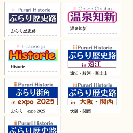
温泉知新
ぷらり歴史路
Historie
遠江・駿河・富士山
ぷらり expo 2025
大阪・関西