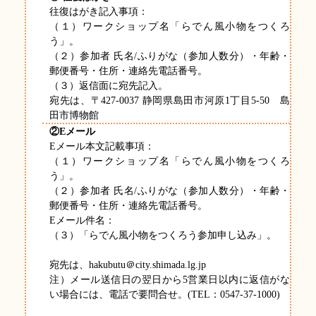
往復はがき記入事項：
（１）ワークショップ名「らでん風小物をつくろ
う」。
（２）参加者 氏名/ふりがな（参加人数分）・年齢・
郵便番号・住所・連絡先電話番号。
（３）返信面に宛先記入。
宛先は、〒427-0037 静岡県島田市河原1丁目5-50 島
田市博物館
②Eメール
Eメール本文記載事項：
（１）ワークショップ名「らでん風小物をつくろ
う」。
（２）参加者 氏名/ふりがな（参加人数分）・年齢・
郵便番号・住所・連絡先電話番号。
Eメール件名：
（３）「らでん風小物をつくろう参加申し込み」。
宛先は、hakubutu＠city.shimada.lg.jp
注）メール送信日の翌日から5営業日以内に返信がな
い場合には、電話で要問合せ。(TEL：0547-37-1000)