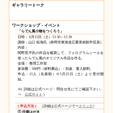
ギャラリートーク
ワークショップ・イベント
「らでん風小物をつくろう」
日時： 6月15日（土）13:30～15:30
講師：山口 拓海氏（静岡市東海道広重美術館学芸員）
内容：
関野晃平氏の作品を鑑賞して、フォログラムシールを
使ったらでん風のオリジナル作品を作る。
会場： 整理工作室
参加費：500円（材料費込）・別途、要入館料。
申込：15人（先着順）※5月25日（土）より受付開
始。
※( 詳細は公式ページ・問合せ先にてご確認下さい。
⇒
公式サイト
)
[ 申込方法 ]
（詳細は公式ページで⇒
クリック
）
① 往復はがき