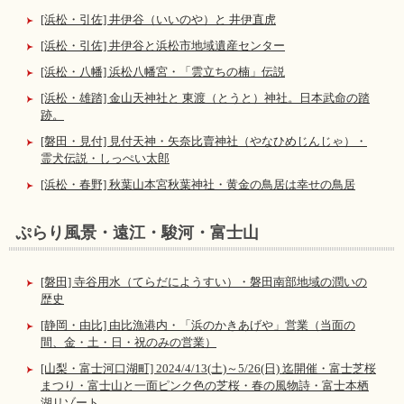
[浜松・引佐] 井伊谷（いいのや）と 井伊直虎
[浜松・引佐] 井伊谷と浜松市地域遺産センター
[浜松・八幡] 浜松八幡宮・「雲立ちの楠」伝説
[浜松・雄踏] 金山天神社と 東渡（とうと）神社。日本武命の踏
跡。
[磐田・見付] 見付天神・矢奈比賣神社（やなひめじんじゃ）・
霊犬伝説・しっぺい太郎
[浜松・春野] 秋葉山本宮秋葉神社・黄金の鳥居は幸せの鳥居
ぷらり風景・遠江・駿河・富士山
[磐田] 寺谷用水（てらだにようすい）・磐田南部地域の潤いの
歴史
[静岡・由比] 由比漁港内・「浜のかきあげや」営業（当面の
間、金・土・日・祝のみの営業）
[山梨・富士河口湖町] 2024/4/13(土)～5/26(日) 迄開催・富士芝桜
まつり・富士山と一面ピンク色の芝桜・春の風物詩・富士本栖
湖リゾート