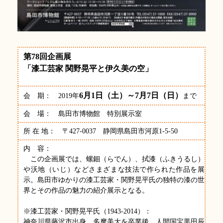
第78回企画展
「漆工芸家 関野晃平と伊久美の空」
6月1日（土）～7月7日（日）
会 期： 2019年
まで
会 場： 島田市博物館 特別展示室
所 在 地： 〒427-0037 静岡県島田市河原1-5-50
内 容：
この企画展では、螺鈿（らでん）、拭漆（ふきうるし）
や沃地（いじ）などさまざまな技法で作られた作品を展
示。島田市ゆかりの漆工芸家・関野晃平氏の独特の漆の世
界とその作品の魅力の紹介展示となる。
※漆工芸家・関野晃平氏（1943-2014）：
神奈川県藤沢市出身。多摩美大を卒業後、人間国宝黒田辰