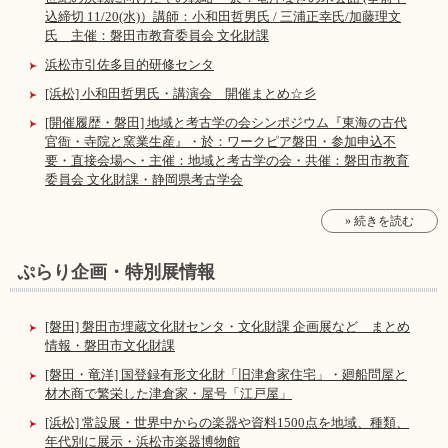
込締切 11/20(水)）講師：小和田哲男氏 / 三浦正幸氏/加藤理文
氏 主催：磐田市教育委員会 文化財課
浜松市引佐多目的研修センタ
[浜松] 小和田哲男氏・講演会 開催まとめ☆彡
[開催履歴・磐田] 地域と考古学の会シンポジウム『東海の古代
官衙・寺院と窯業生産』・於：ワークピア磐田・参加申込不
要・直接会場へ・主催：地域と考古学の会・共催：磐田市教育
委員会 文化財課・静岡県考古学会
» 続きを読む
ぷらり企画・特別展情報
[磐田] 磐田市埋蔵文化財センタ・文化財課 企画展など まとめ
情報・磐田市文化財課
[磐田・竜洋] 国登録有形文化財「旧津倉家住宅」・廻船問屋と
材木商で繁栄した津倉家・屋号「江戸屋」
[浜松] 常設展・世界中からの楽器や資料1500点を地域、種類、
年代別に展示・浜松市楽器博物館