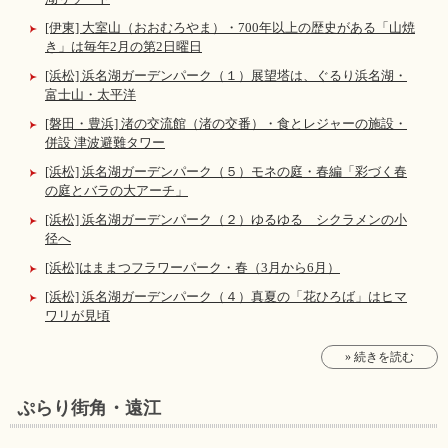
[伊東] 大室山（おおむろやま）・700年以上の歴史がある「山焼
き」は毎年2月の第2日曜日
[浜松] 浜名湖ガーデンパーク（１）展望塔は、ぐるり浜名湖・
富士山・太平洋
[磐田・豊浜] 渚の交流館（渚の交番）・食とレジャーの施設・
併設 津波避難タワー
[浜松] 浜名湖ガーデンパーク（５）モネの庭・春編「彩づく春
の庭とバラの大アーチ」
[浜松] 浜名湖ガーデンパーク（２）ゆるゆる シクラメンの小
径へ
[浜松]はままつフラワーパーク・春（3月から6月）
[浜松] 浜名湖ガーデンパーク（４）真夏の「花ひろば」はヒマ
ワリが見頃
» 続きを読む
ぷらり街角・遠江