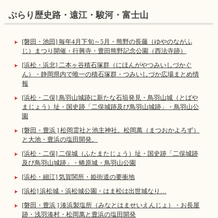
ぷらり歴史路・遠江・駿河・富士山
[磐田・池田] 毎年4月下旬～5月・熊野の長藤（ゆやのながふ
じ）まつり開催・行興寺・豊田熊野記念公園（西法寺跡）
[浜松・浜北] 二本ヶ谷積石塚群（にほんがやつみいしづかぐ
ん）・静岡県内で唯一の積石塚群・つみいしづか広場まとめ情
報
[浜松・二俣] 鳥羽山城跡に新たな石垣発見・鳥羽山城（とばや
まじょう）址・国史跡「二俣城跡及び鳥羽山城跡」・鳥羽山公
園
[磐田・豊浜 ] 松岡霊社と池主神社。松岡萬（まつおかよろず）
と大池・豊浜の塩田開発。
[浜松・二俣] 二俣城（ふたまたじょう）址・国史跡「二俣城跡
及び鳥羽山城跡」・蜷原城・鳥羽山公園
[浜松・細江] 気賀関所・姫街道の要衝地
[浜松] 浜松城・浜松城公園・はま松は出世城なり…
[磐田・豊浜 ] 湊浜製塩所（みなとはませいえんじょ）・お長屋
跡・浅羽湊村・松岡萬と豊浜の塩田開発