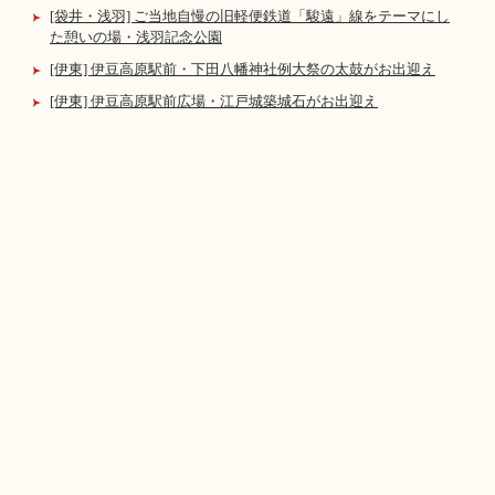
[袋井・浅羽] ご当地自慢の旧軽便鉄道「駿遠」線をテーマにし
た憩いの場・浅羽記念公園
[伊東] 伊豆高原駅前・下田八幡神社例大祭の太鼓がお出迎え
[伊東] 伊豆高原駅前広場・江戸城築城石がお出迎え