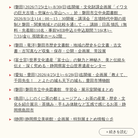
[磐田] 2026/7/25(土)～8/30(日)迄開催・文化財課企画展「イワタ
の巨大古墳～兜塚から堂山へ～」於：磐田市立中央図書館
2026/8/1(土) 14：00～15：30開催・講演会「古墳時代中期の規
制と磐田－関東地域との比較を通して－」講師：日高 慎氏（無
料・先着順110名・事前WEB申込※申込期間 7/16(木)～
7/31(金)）視聴覚ホール2階
[磐田・竜洋] 磐田市歴史文書館・地域の歴史を公文書・古文
書・古写真など収集・保存・公開・企画展、常設展
[富士宮] 世界文化遺産「富士山」の魅力と神秘さ、美と伝統を
伝え・深く究める・静岡県富士山世界遺産センター
[愛知・豊田] 2026/4/25(土)～6/28(日)迄開催・企画展「教えて、
千田先生！ とよたの城も天下の城も」豊田市博物館
[磐田] 磐田市立中央図書館 学習会・展示室開催まとめ
[島田] ふじのくに茶の都ミュージアム・お茶の産業・歴史・文
化を紹介展示・茶摘み・手もみ体験など五感で感じるお茶・静
岡県島田市
[静岡] 静岡県立美術館・企画展・特別展まとめ情報☆彡
» 続きを読む