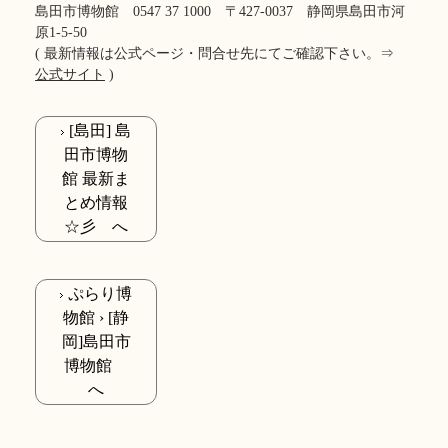
島田市博物館 0547 37 1000 〒427-0037 静岡県島田市河
原1-5-50
( 最新情報は公式ページ・問合せ先にてご確認下さい。⇒
公式サイト
)
[島田] 島
田市博物
館 最新ま
とめ情報
☆彡 へ
ぷらり博
物館 › [静
岡]島田市
博物館
へ