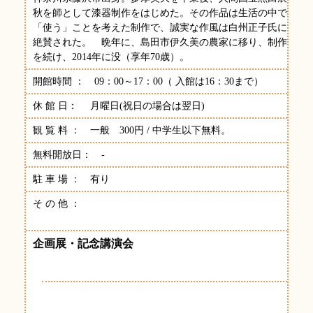
秋を師として漆器制作をはじめた。その作品は生活の中で
「使う」ことを考えた制作で、誠実な作風は白州正子氏に
絶賛された。 晩年に、島田市伊久美の農家に移り、制作
を続け、2014年に没（享年70歳）。
開館時間 ： 09：00～17：00（ 入館は16：30まで）
休 館 日： 月曜日(祝日の場合は翌日)
観 覧 料 ： 一般 300円 / 中学生以下無料。
無料開放日： -
駐 車 場 ： 有り
そ の 他 ：
企画展・記念講演会