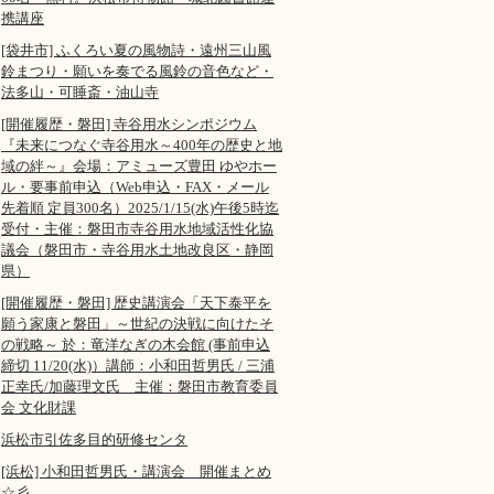
携講座
[袋井市] ふくろい夏の風物詩・遠州三山風
鈴まつり・願いを奏でる風鈴の音色など・
法多山・可睡斎・油山寺
[開催履歴・磐田] 寺谷用水シンポジウム
『未来につなぐ寺谷用水～400年の歴史と地
域の絆～』会場：アミューズ豊田 ゆやホー
ル・要事前申込（Web申込・FAX・メール
先着順 定員300名）2025/1/15(水)午後5時迄
受付・主催：磐田市寺谷用水地域活性化協
議会（磐田市・寺谷用水土地改良区・静岡
県）
[開催履歴・磐田] 歴史講演会「天下泰平を
願う家康と磐田」～世紀の決戦に向けたそ
の戦略～ 於：竜洋なぎの木会館 (事前申込
締切 11/20(水)）講師：小和田哲男氏 / 三浦
正幸氏/加藤理文氏 主催：磐田市教育委員
会 文化財課
浜松市引佐多目的研修センタ
[浜松] 小和田哲男氏・講演会 開催まとめ
☆彡