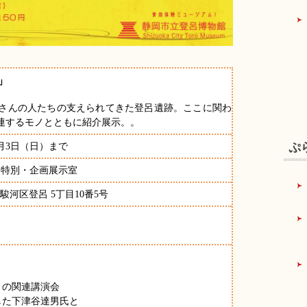
」
さんの人たちの支えられてきた登呂遺跡。ここに関わ
連するモノとともに紹介展示。。
ぷ
3月3日（日）まで
 特別・企画展示室
市駿河区登呂 5丁目10番5号
」の関連講演会
した下津谷達男氏と