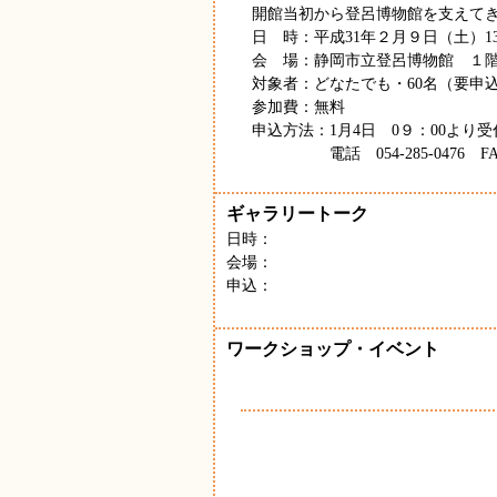
開館当初から登呂博物館を支えて
日 時：平成31年２月９日（土）13:0
会 場：静岡市立登呂博物館 １
対象者：どなたでも・60名（要申
参加費：無料
申込方法：1月4日 0９：00より
電話 054-285-0476 FAX 0
ギャラリートーク
日時：
会場：
申込：
ワークショップ・イベント