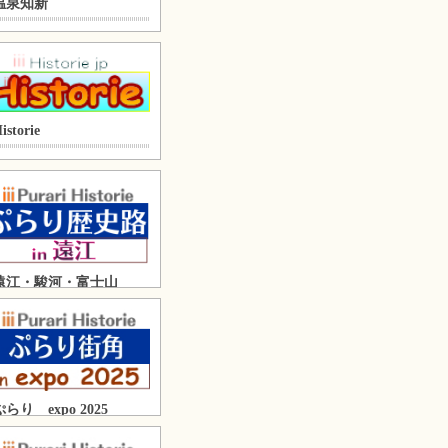
温泉知新
istorie
遠江・駿河・富士山
ぷらり expo 2025