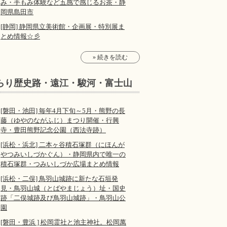
み・手もみ体験など五感で感じるお茶・静
岡県島田市
[静岡] 静岡県立美術館・企画展・特別展ま
とめ情報☆彡
» 続きを読む
らり歴史路・遠江・駿河・富士山
[磐田・池田] 毎年4月下旬～5月・熊野の長
藤（ゆやのながふじ）まつり開催・行興
寺・豊田熊野記念公園（西法寺跡）
[浜松・浜北] 二本ヶ谷積石塚群（にほんが
やつみいしづかぐん）・静岡県内で唯一の
積石塚群・つみいしづか広場まとめ情報
[浜松・二俣] 鳥羽山城跡に新たな石垣発
見・鳥羽山城（とばやまじょう）址・国史
跡「二俣城跡及び鳥羽山城跡」・鳥羽山公
園
[磐田・豊浜 ] 松岡霊社と池主神社。松岡萬