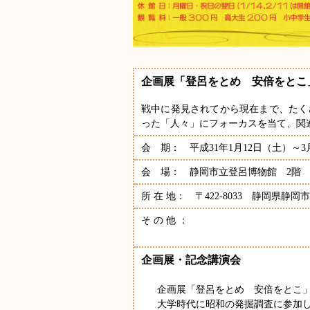
企画展「登呂をとめ 安倍をとこ
戦中に発見されてから現在まで、たく
った「人々」にフォーカスを当て、関
会 期： 平成31年1月12日（土）～
会 場： 静岡市立登呂博物館 2階
所 在 地： 〒422-8033 静岡県静岡
そ の 他 ：
企画展・記念講演会
企画展「登呂をとめ 安倍をとこ
大学時代に昭和の発掘調査に参加