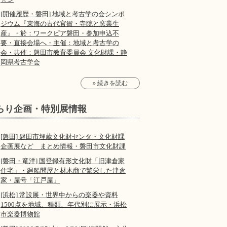
[開催履歴・磐田] 地域と考古学の会シンポ
ジウム『東海の古代官衙・寺院と窯業生
産』・於：ワークピア磐田・参加申込不
要・直接会場へ・主催：地域と考古学の
会・共催：磐田市教育委員会 文化財課・静
岡県考古学会
» 続きを読む
らり企画・特別展情報
[磐田] 磐田市埋蔵文化財センタ・文化財課
企画展など まとめ情報・磐田市文化財課
[磐田・竜洋] 国登録有形文化財「旧津倉家
住宅」・廻船問屋と材木商で繁栄した津倉
家・屋号「江戸屋」
[浜松] 常設展・世界中からの楽器や資料
1500点を地域、種類、年代別に展示・浜松
市楽器博物館