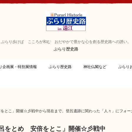
ぷらり歩けば こころが和む おだやかで豊かな心を創る歴史路への誘い。
ぷらり歴史路
り企画展・特別展情報
ぷらり歴史路
神社仏閣など
ぷらり
安倍をとこ」開催☆彡戦中から現在まで、登呂遺跡に関わった「人々」にフォ
「登呂をとめ 安倍をとこ」開催☆彡戦中