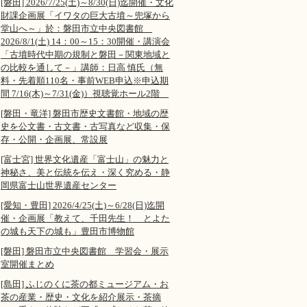
[磐田] 2026/7/25(土)～8/30(日)迄開催・文化
財課企画展「イワタの巨大古墳～兜塚から
堂山へ～」於：磐田市立中央図書館
2026/8/1(土) 14：00～15：30開催・講演会
「古墳時代中期の規制と磐田－関東地域と
の比較を通して－」講師：日高 慎氏（無
料・先着順110名・事前WEB申込※申込期
間 7/16(木)～7/31(金)）視聴覚ホール2階
[磐田・竜洋] 磐田市歴史文書館・地域の歴
史を公文書・古文書・古写真など収集・保
存・公開・企画展、常設展
[富士宮] 世界文化遺産「富士山」の魅力と
神秘さ、美と伝統を伝え・深く究める・静
岡県富士山世界遺産センター
[愛知・豊田] 2026/4/25(土)～6/28(日)迄開
催・企画展「教えて、千田先生！ とよた
の城も天下の城も」豊田市博物館
[磐田] 磐田市立中央図書館 学習会・展示
室開催まとめ
[島田] ふじのくに茶の都ミュージアム・お
茶の産業・歴史・文化を紹介展示・茶摘