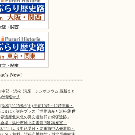
大阪・関西
東京・関東
at's New!
[中部・浜松] 講座・シンポジウム 最新まと
め情報☆彡
[浜松] 2025/9/6(土) 午前10時～12時開催・
はまはく講座プラス「世界遺産と浜松⑧ 世
界遺産北東北の縄文遺跡群と蜆塚遺跡」・
会場：浜松市城北図書館 2階 講座室・
8/4(月)より申込受付・要事前申込先着順・
60名・無料。浜松市博物館・城北図書館連