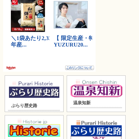
温泉知新
ぷらり歴史路