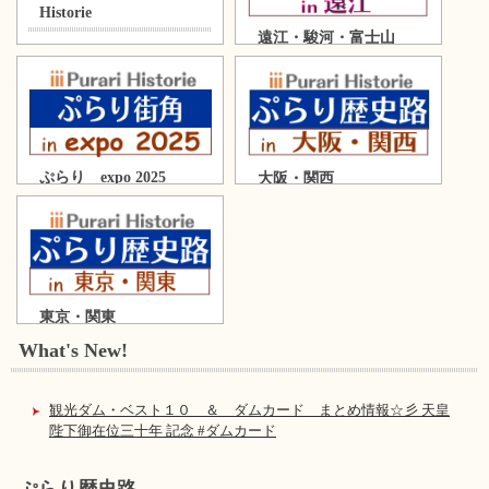
Historie
遠江・駿河・富士山
ぷらり expo 2025
大阪・関西
東京・関東
What's New!
観光ダム・ベスト１０ ＆ ダムカード まとめ情報☆彡 天皇
陛下御在位三十年 記念 #ダムカード
ぷらり歴史路