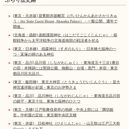
[東京・元赤坂] 迎賓館赤坂離宮（げいひんかんあかさかりきゅ
う・the State Guest House, Akasaka Palace）・一般公開、通年で
開催。
[北海道・函館] 函館護国神社（はこだてごこくじんじゃ）・箱
館戦争から太平洋戦争の北海道南部の戦没者を祀る
[東京・日本橋] 椙森神社（すぎのもり）・日本橋七福神の一
つ・富塚の碑のある神社
[東京・品川] 品川宿（しながわしゅく）・東海道五十三次1番目
の宿・本陣跡には聖蹟公園、御殿山・台場・黒門・本宿・東京
都品川区北品川。
[東京・飯田橋] 東京大神宮（とうきょうだいじんぐう）・皇大
神宮遙拝殿が起源・東京のお伊勢さま
[東京・品川] 品川神社（しながわじんじゃ）・東海道北品川宿
の鎮守・東京十社、東海七福神のひとつ
[東京・京橋] 江戸歌舞伎発祥の地碑・中央上部には「隅切銀
杏」中村屋の定紋・東京都中央区京橋
[東京・赤坂] 日枝神社（ひえじんじゃ）・山王祭は江戸三大祭
の一つ・さざれ石