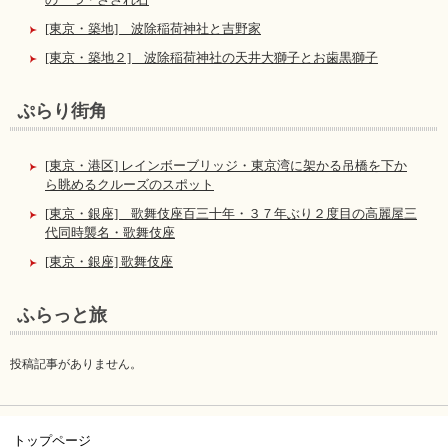
[東京・築地] 波除稲荷神社と吉野家
[東京・築地２] 波除稲荷神社の天井大獅子とお歯黒獅子
ぷらり街角
[東京・港区] レインボーブリッジ・東京湾に架かる吊橋を下か
ら眺めるクルーズのスポット
[東京・銀座] 歌舞伎座百三十年・３７年ぶり２度目の高麗屋三
代同時襲名・歌舞伎座
[東京・銀座] 歌舞伎座
ふらっと旅
投稿記事がありません。
トップページ