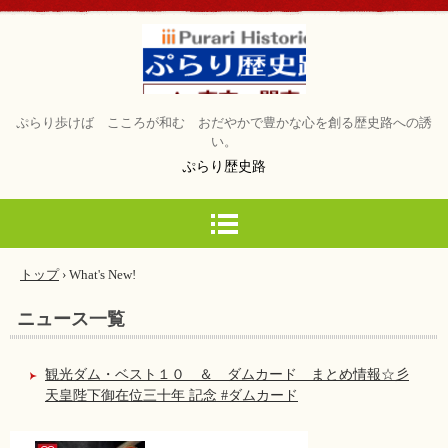
ぷらり歩けば こころが和む おだやかで豊かな心を創る歴史路への誘
い。
ぷらり歴史路
トップ
›
What's New!
ニュース一覧
観光ダム・ベスト１０ ＆ ダムカード まとめ情報☆彡
天皇陛下御在位三十年 記念 #ダムカード